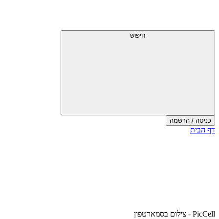
דלג
תפריט
מעל
עליון
תפריט
עליון
חיפוש
כניסה / הרשמה
סוף
דף הבית
אזור
תפריט
עליון
PicCell - צילום בסמארטפון