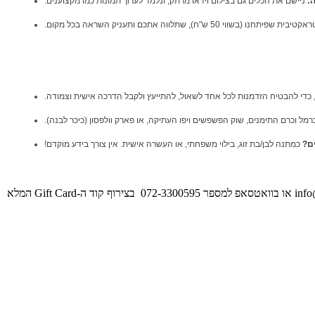
ה:
ניישם את הכלים גם בצילום וידאו מרתק, ונלמד לערוך תמונות כמו מקצוענים.
5 ש"ח), שתלווה אתכם ותעניק השראה בכל מקום.
מל וכרם התימנים, שוק הפשפשים ויפו העתיקה, או פארק וולפסון (כיכר לבנה).
ם?
כמתנה לבן/בת זוג, בילוי משפחתי, או העשרה אישית. אין צורך בידע מוקדם!
info
או בוואטסאפ למספר 072-3300595 בצירוף קוד ה-Gift Card המלא