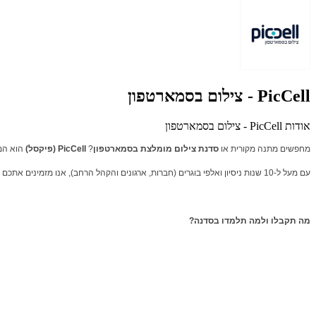
PicCell - צילום בסמארטפון
אודות PicCell - צילום בסמארטפון
מחפשים מתנה מקורית או
סדנת צילום מומלצת בסמארטפון
?
PicCell (פיקסל)
הוא המר
עם מעל ל-10 שנות ניסיון ואלפי בוגרים (חברות, ארגונים והקהל הרחב), אנו מזמינים אתכם לחוויה מעשית, מגניבה ויצירתית שתקפיץ את רמת הצילום שלכם כבר במפגש אחד!
מה תקבלו ולמה תלמדו בסדנה?