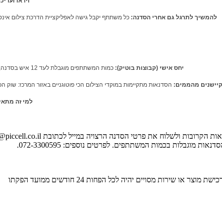
וידאו ועריכ
להמשיך לתרגל גם אחרי הסדנה:
כל משתתף
יקבל
גישה לאפליקציית הדרכת צילום אינטראקטיבית שפיתחנו (בשווי 0
יחס אישי (קבוצות בוטיק):
כמות המשתתפים מוגבלת לעד 12 איש בסדנה, כדי להבטיח הזדמנות לכל אחד לשאול, להתייעץ ולקבל הדרכה אישית וצמודה.
קיישנים מהממים:
הסדנאות מתקיימות במוקדי הצילום הכי פוטוגניים באזור המרכז: שוק הכר
למי זה מתאי
ות הקרובות ולשלוח את פרטי הסדנה הרצויה במייל לכתובת
@piccell.co.il