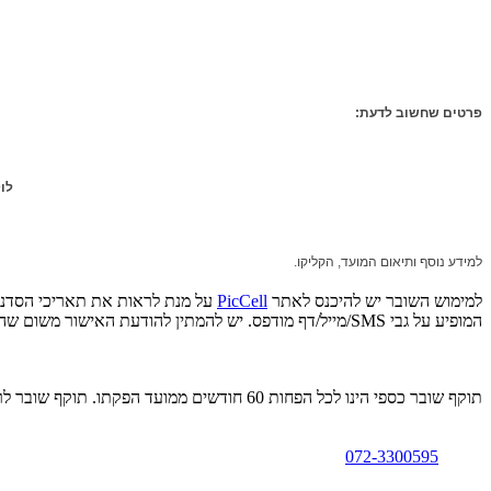
פ
רטים שחשוב לדעת:
לו
למידע נוסף ותיאום המועד, הקליקו.
למימוש השובר יש להיכנס לאתר
PicCell
על מנת לראות את תאריכי הסדנא
המופיע על גבי SMS/מייל/דף מודפס‎. יש להמתין להודעת האישור משום שהסדנאות מוגבלות בכמות המשתתפים. לפרטים נוספים: 072-3300595.
תוקף שובר כספי הינו לכל הפחות 60 חודשים ממועד הפקתו. תוקף שובר לרכישת מוצר או שירות מסויים יהיה לכל הפחות 24 חודשים ממועד הפקתו
072-3300595