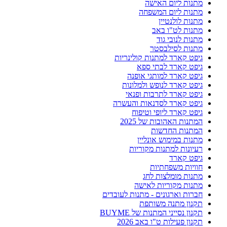
מתנות ליום האישה
מתנות ליום המשפחה
מתנות לולנטיין
מתנות לט"ו באב
מתנות לנובי גוד
מתנות לסילבסטר
גיפט קארד למתנות קולינריות
גיפט קארד לבתי ספא
גיפט קארד למותגי אופנה
גיפט קארד לנופש ולמלונות
גיפט קארד לתרבות ופנאי
גיפט קארד לסדנאות והעשרה
גיפט קארד ליופי וטיפוח
המתנות האהובות של 2025
המתנות החדשות
מתנות במימוש אונליין
רעיונות למתנות מקוריות
גיפט קארד
חוויות משפחתיות
מתנות מומלצות לחג
מתנות מקוריות לאישה
חברות וארגונים - מתנות לעובדים
תקנון מתנה משותפת
תקנון נסייני המתנות של BUYME
תקנון פעילות ט"ו באב 2026