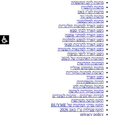
מתנות ליום המשפחה
מתנות לולנטיין
מתנות לט"ו באב
מתנות לנובי גוד
מתנות לסילבסטר
גיפט קארד למתנות קולינריות
גיפט קארד לבתי ספא
גיפט קארד למותגי אופנה
גיפט קארד לנופש ולמלונות
גיפט קארד לתרבות ופנאי
גיפט קארד לסדנאות והעשרה
גיפט קארד ליופי וטיפוח
המתנות האהובות של 2025
המתנות החדשות
מתנות במימוש אונליין
רעיונות למתנות מקוריות
גיפט קארד
חוויות משפחתיות
מתנות מומלצות לחג
מתנות מקוריות לאישה
חברות וארגונים - מתנות לעובדים
תקנון מתנה משותפת
תקנון נסייני המתנות של BUYME
תקנון פעילות ט"ו באב 2026
privacy policy