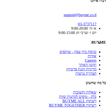
דברו איתנו
support@buyme.co.il
03-3737117
א׳-ה׳ 9:00-20:00
יום ו׳ וערבי חג 9:00-15:00
BUYME
כניסת בתי עסק - שותפים
אודות
Careers
תקנון האתר
מדיניות הגנת פרטיות
הצהרת נגישות
כל מה שחשוב
שאלות ותשובות
בלוג - טיפים למתנות שוות
רשתות BUYME ALL
רשתות BUYME TOGETHER