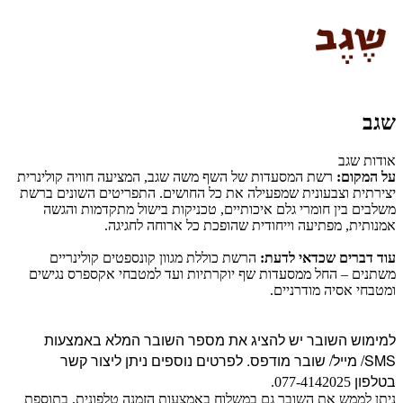
שגב
אודות שגב
על המקום:
רשת המסעדות של השף משה שגב, המציעה חוויה קולינרית
יצירתית וצבעונית שמפעילה את כל החושים. התפריטים השונים ברשת
משלבים בין חומרי גלם איכותיים, טכניקות בישול מתקדמות והגשה
אמנותית, מפתיעה וייחודית שהופכת כל ארוחה לחגיגה.
עוד דברים שכדאי לדעת:
הרשת כוללת מגוון קונספטים קולינריים
משתנים – החל ממסעדות שף יוקרתיות ועד למטבחי אקספרס נגישים
ומטבחי אסיה מודרניים.
למימוש השובר יש להציג את מספר השובר המלא באמצעות
SMS/ מייל/ שובר מודפס. לפרטים נוספים ניתן ליצור קשר
בטלפון
077-4142025.
ניתן לממש את השובר גם במשלוח באמצעות הזמנה טלפונית, בתוספת