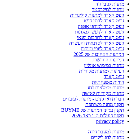
מתנות לנובי גוד
מתנות לסילבסטר
גיפט קארד למתנות קולינריות
גיפט קארד לבתי ספא
גיפט קארד למותגי אופנה
גיפט קארד לנופש ולמלונות
גיפט קארד לתרבות ופנאי
גיפט קארד לסדנאות והעשרה
גיפט קארד ליופי וטיפוח
המתנות האהובות של 2025
המתנות החדשות
מתנות במימוש אונליין
רעיונות למתנות מקוריות
גיפט קארד
חוויות משפחתיות
מתנות מומלצות לחג
מתנות מקוריות לאישה
חברות וארגונים - מתנות לעובדים
תקנון מתנה משותפת
תקנון נסייני המתנות של BUYME
תקנון פעילות ט"ו באב 2026
privacy policy
מתנות למעבר דירה
מתנות לחג לילדים