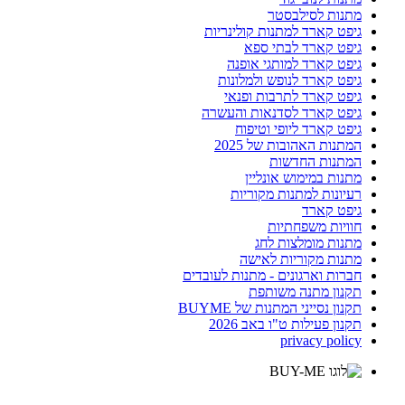
מתנות לסילבסטר
גיפט קארד למתנות קולינריות
גיפט קארד לבתי ספא
גיפט קארד למותגי אופנה
גיפט קארד לנופש ולמלונות
גיפט קארד לתרבות ופנאי
גיפט קארד לסדנאות והעשרה
גיפט קארד ליופי וטיפוח
המתנות האהובות של 2025
המתנות החדשות
מתנות במימוש אונליין
רעיונות למתנות מקוריות
גיפט קארד
חוויות משפחתיות
מתנות מומלצות לחג
מתנות מקוריות לאישה
חברות וארגונים - מתנות לעובדים
תקנון מתנה משותפת
תקנון נסייני המתנות של BUYME
תקנון פעילות ט"ו באב 2026
privacy policy