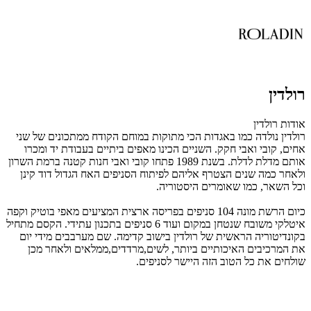
רולדין
אודות רולדין
רולדין נולדה כמו באגדות הכי מתוקות במוחם הקודח ממתכונים של שני
אחים, קובי ואבי חקק. השניים הכינו מאפים ביתיים בעבודת יד ומכרו
אותם מדלת לדלת. בשנת 1989 פתחו קובי ואבי חנות קטנה ברמת השרון
ולאחר כמה שנים הצטרף אליהם לפיתוח הסניפים האח הגדול דוד קינן
וכל השאר, כמו שאומרים היסטוריה.
כיום הרשת מונה 104 סניפים בפריסה ארצית המציעים מאפי בוטיק וקפה
איטלקי משובח שנטחן במקום ועוד 6 סניפים בתכנון עתידי. הקסם מתחיל
בקונדיטוריה הראשית של רולדין בישוב קדימה. שם מערבבים מידי יום
את המרכיבים האיכותיים ביותר, לשים,מרדדים,ממלאים ולאחר מכן
שולחים את כל הטוב הזה היישר לסניפים.