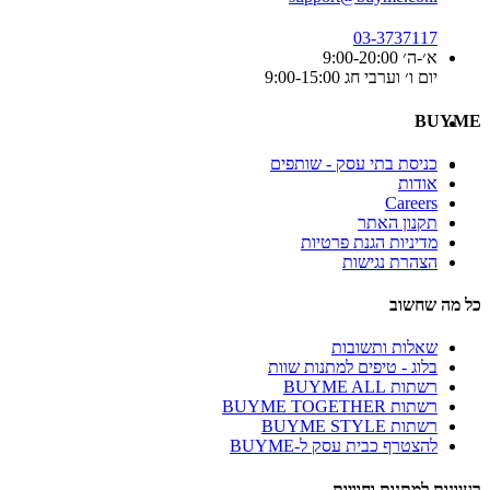
03-3737117
א׳-ה׳ 9:00-20:00
יום ו׳ וערבי חג 9:00-15:00
BUYME
כניסת בתי עסק - שותפים
אודות
Careers
תקנון האתר
מדיניות הגנת פרטיות
הצהרת נגישות
כל מה שחשוב
שאלות ותשובות
בלוג - טיפים למתנות שוות
רשתות BUYME ALL
רשתות BUYME TOGETHER
רשתות BUYME STYLE
להצטרף כבית עסק ל-BUYME
רעיונות למתנות וחוויות