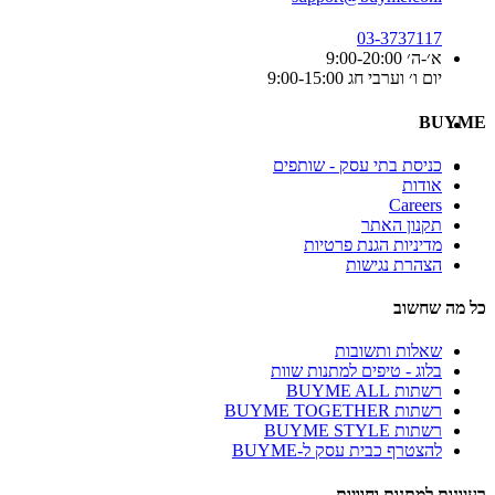
03-3737117
א׳-ה׳ 9:00-20:00
יום ו׳ וערבי חג 9:00-15:00
BUYME
כניסת בתי עסק - שותפים
אודות
Careers
תקנון האתר
מדיניות הגנת פרטיות
הצהרת נגישות
כל מה שחשוב
שאלות ותשובות
בלוג - טיפים למתנות שוות
רשתות BUYME ALL
רשתות BUYME TOGETHER
רשתות BUYME STYLE
להצטרף כבית עסק ל-BUYME
רעיונות למתנות וחוויות