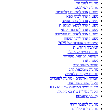
מתנות לנובי גוד
מתנות לסילבסטר
גיפט קארד למתנות קולינריות
גיפט קארד לבתי ספא
גיפט קארד למותגי אופנה
גיפט קארד לנופש ולמלונות
גיפט קארד לתרבות ופנאי
גיפט קארד לסדנאות והעשרה
גיפט קארד ליופי וטיפוח
המתנות האהובות של 2025
המתנות החדשות
מתנות במימוש אונליין
רעיונות למתנות מקוריות
גיפט קארד
חוויות משפחתיות
מתנות מומלצות לחג
מתנות מקוריות לאישה
חברות וארגונים - מתנות לעובדים
תקנון מתנה משותפת
תקנון נסייני המתנות של BUYME
תקנון פעילות ט"ו באב 2026
privacy policy
מתנות למעבר דירה
מתנות לחג לילדים