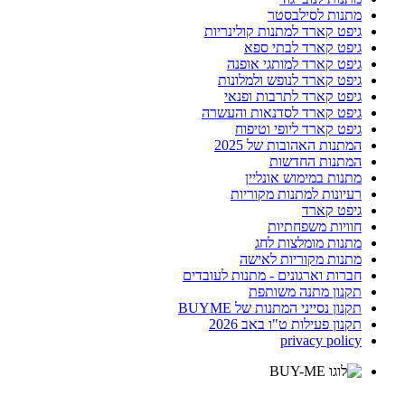
מתנות לסילבסטר
גיפט קארד למתנות קולינריות
גיפט קארד לבתי ספא
גיפט קארד למותגי אופנה
גיפט קארד לנופש ולמלונות
גיפט קארד לתרבות ופנאי
גיפט קארד לסדנאות והעשרה
גיפט קארד ליופי וטיפוח
המתנות האהובות של 2025
המתנות החדשות
מתנות במימוש אונליין
רעיונות למתנות מקוריות
גיפט קארד
חוויות משפחתיות
מתנות מומלצות לחג
מתנות מקוריות לאישה
חברות וארגונים - מתנות לעובדים
תקנון מתנה משותפת
תקנון נסייני המתנות של BUYME
תקנון פעילות ט"ו באב 2026
privacy policy