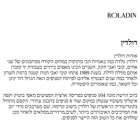
רולדין
אודות רולדין
רולדין נולדה כמו באגדות הכי מתוקות במוחם הקודח ממתכונים של שני
אחים, קובי ואבי חקק. השניים הכינו מאפים ביתיים בעבודת יד ומכרו
אותם מדלת לדלת. בשנת 1989 פתחו קובי ואבי חנות קטנה ברמת השרון
ולאחר כמה שנים הצטרף אליהם לפיתוח הסניפים האח הגדול דוד קינן
וכל השאר, כמו שאומרים היסטוריה.
כיום הרשת מונה 104 סניפים בפריסה ארצית המציעים מאפי בוטיק וקפה
איטלקי משובח שנטחן במקום ועוד 6 סניפים בתכנון עתידי. הקסם מתחיל
בקונדיטוריה הראשית של רולדין בישוב קדימה. שם מערבבים מידי יום
את המרכיבים האיכותיים ביותר, לשים,מרדדים,ממלאים ולאחר מכן
שולחים את כל הטוב הזה היישר לסניפים.