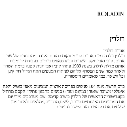
רולדין
אודות רולדין
רולדין נולדה כמו באגדות הכי מתוקות במוחם הקודח ממתכונים של שני
אחים, קובי ואבי חקק. השניים הכינו מאפים ביתיים בעבודת יד ומכרו
אותם מדלת לדלת. בשנת 1989 פתחו קובי ואבי חנות קטנה ברמת השרון
ולאחר כמה שנים הצטרף אליהם לפיתוח הסניפים האח הגדול דוד קינן
וכל השאר, כמו שאומרים היסטוריה.
כיום הרשת מונה 104 סניפים בפריסה ארצית המציעים מאפי בוטיק וקפה
איטלקי משובח שנטחן במקום ועוד 6 סניפים בתכנון עתידי. הקסם מתחיל
בקונדיטוריה הראשית של רולדין בישוב קדימה. שם מערבבים מידי יום
את המרכיבים האיכותיים ביותר, לשים,מרדדים,ממלאים ולאחר מכן
שולחים את כל הטוב הזה היישר לסניפים.