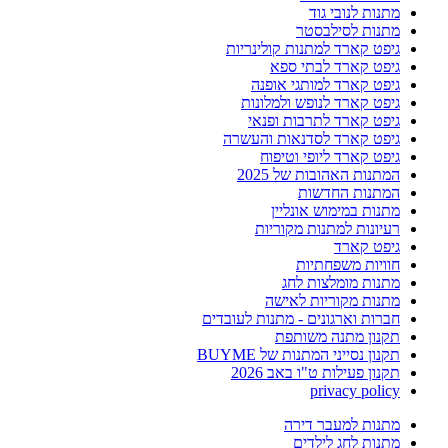
מתנות לנובי גוד
מתנות לסילבסטר
גיפט קארד למתנות קולינריות
גיפט קארד לבתי ספא
גיפט קארד למותגי אופנה
גיפט קארד לנופש ולמלונות
גיפט קארד לתרבות ופנאי
גיפט קארד לסדנאות והעשרה
גיפט קארד ליופי וטיפוח
המתנות האהובות של 2025
המתנות החדשות
מתנות במימוש אונליין
רעיונות למתנות מקוריות
גיפט קארד
חוויות משפחתיות
מתנות מומלצות לחג
מתנות מקוריות לאישה
חברות וארגונים - מתנות לעובדים
תקנון מתנה משותפת
תקנון נסייני המתנות של BUYME
תקנון פעילות ט"ו באב 2026
privacy policy
מתנות למעבר דירה
מתנות לחג לילדים