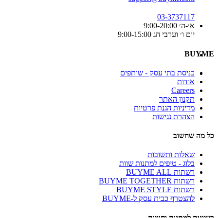
03-3737117
א׳-ה׳ 9:00-20:00
יום ו׳ וערבי חג 9:00-15:00
BUYME
כניסת בתי עסק - שותפים
אודות
Careers
תקנון האתר
מדיניות הגנת פרטיות
הצהרת נגישות
כל מה שחשוב
שאלות ותשובות
בלוג - טיפים למתנות שוות
רשתות BUYME ALL
רשתות BUYME TOGETHER
רשתות BUYME STYLE
להצטרף כבית עסק ל-BUYME
רעיונות למתנות וחוויות