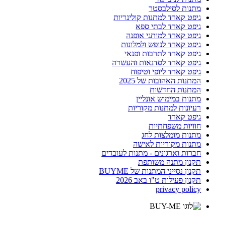
מתנות לסילבסטר
גיפט קארד למתנות קולינריות
גיפט קארד לבתי ספא
גיפט קארד למותגי אופנה
גיפט קארד לנופש ולמלונות
גיפט קארד לתרבות ופנאי
גיפט קארד לסדנאות והעשרה
גיפט קארד ליופי וטיפוח
המתנות האהובות של 2025
המתנות החדשות
מתנות במימוש אונליין
רעיונות למתנות מקוריות
גיפט קארד
חוויות משפחתיות
מתנות מומלצות לחג
מתנות מקוריות לאישה
חברות וארגונים - מתנות לעובדים
תקנון מתנה משותפת
תקנון נסייני המתנות של BUYME
תקנון פעילות ט"ו באב 2026
privacy policy