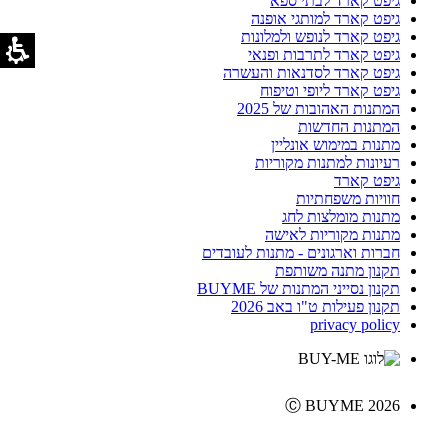
גיפט קארד לבתי ספא
גיפט קארד למותגי אופנה
גיפט קארד לנופש ולמלונות
גיפט קארד לתרבות ופנאי
גיפט קארד לסדנאות והעשרה
גיפט קארד ליופי וטיפוח
המתנות האהובות של 2025
המתנות החדשות
מתנות במימוש אונליין
רעיונות למתנות מקוריות
גיפט קארד
חוויות משפחתיות
מתנות מומלצות לחג
מתנות מקוריות לאישה
חברות וארגונים - מתנות לעובדים
תקנון מתנה משותפת
תקנון נסייני המתנות של BUYME
תקנון פעילות ט"ו באב 2026
privacy policy
Ⓒ BUYME 2026