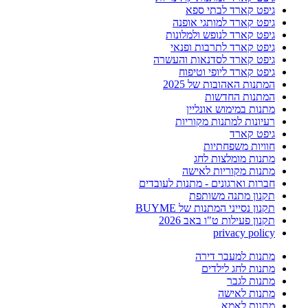
גיפט קארד לבתי ספא
גיפט קארד למותגי אופנה
גיפט קארד לנופש ולמלונות
גיפט קארד לתרבות ופנאי
גיפט קארד לסדנאות והעשרה
גיפט קארד ליופי וטיפוח
המתנות האהובות של 2025
המתנות החדשות
מתנות במימוש אונליין
רעיונות למתנות מקוריות
גיפט קארד
חוויות משפחתיות
מתנות מומלצות לחג
מתנות מקוריות לאישה
חברות וארגונים - מתנות לעובדים
תקנון מתנה משותפת
תקנון נסייני המתנות של BUYME
תקנון פעילות ט"ו באב 2026
privacy policy
מתנות למעבר דירה
מתנות לחג לילדים
מתנות לגבר
מתנות לאישה
מתנות לאמא