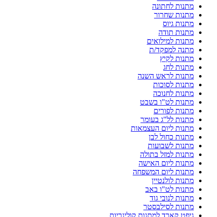
מתנות לחתונה
מתנות שחרור
מתנות גיוס
מתנות תודה
מתנות למילואים
מתנה למפקד/ת
מתנות לקיץ
מתנות לחג
מתנות לראש השנה
מתנות לסוכות
מתנות לחנוכה
מתנות לט"ו בשבט
מתנות לפורים
מתנות לל"ג בעומר
מתנות ליום העצמאות
מתנות כחול לבן
מתנות לשבועות
מתנות למזל בתולה
מתנות ליום האישה
מתנות ליום המשפחה
מתנות לולנטיין
מתנות לט"ו באב
מתנות לנובי גוד
מתנות לסילבסטר
גיפט קארד למתנות קולינריות