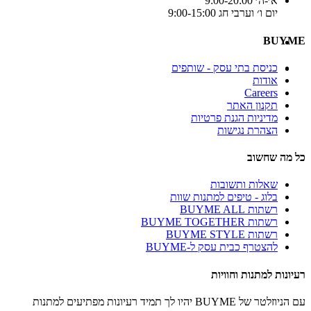
א׳-ה׳ 9:00-20:00
יום ו׳ וערבי חג 9:00-15:00
BUYME
כניסת בתי עסק - שותפים
אודות
Careers
תקנון האתר
מדיניות הגנת פרטיות
הצהרת נגישות
כל מה שחשוב
שאלות ותשובות
בלוג - טיפים למתנות שוות
רשתות BUYME ALL
רשתות BUYME TOGETHER
רשתות BUYME STYLE
להצטרף כבית עסק ל-BUYME
רעיונות למתנות וחוויות
עם הניוזלטר של BUYME יהיו לך תמיד רעיונות מפתיעים למתנות