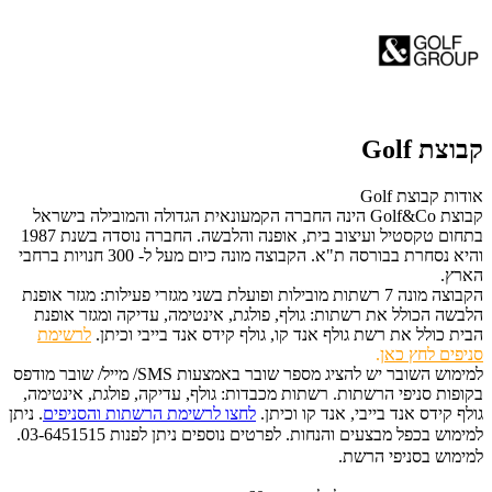
קבוצת Golf
אודות קבוצת Golf
קבוצת
Golf&Co
הינה החברה הקמעונאית הגדולה והמובילה בישראל
בתחום טקסטיל ועיצוב בית, אופנה והלבשה. החברה נוסדה בשנת 1987
והיא נסחרת בבורסה ת"א. הקבוצה מונה כיום מעל ל- 300 חנויות ברחבי
הארץ.
הקבוצה מונה
7
רשתות מובילות ופועלת בשני מגזרי פעילות: מגזר אופנת
הלבשה הכולל את רשתות: גולף, פולגת, אינטימה, עדיקה ומגזר אופנת
הבית כולל את רשת גולף אנד קו, גולף קידס אנד בייבי וכיתן.
לרשימת
סניפים לחץ כאן
.
למימוש השובר יש להציג מספר שובר באמצעות SMS/ מייל/ שובר מודפס
בקופות סניפי הרשתות. רשתות מכבדות: גולף, עדיקה, פולגת, אינטימה,
גולף קידס אנד בייבי, אנד קו וכיתן.
לחצו לרשימת הרשתות והסניפים
. ניתן
למימוש בכפל מבצעים והנחות.
לפרטים נוספים ניתן לפנות 03-6451515.
למימוש בסניפי הרשת.