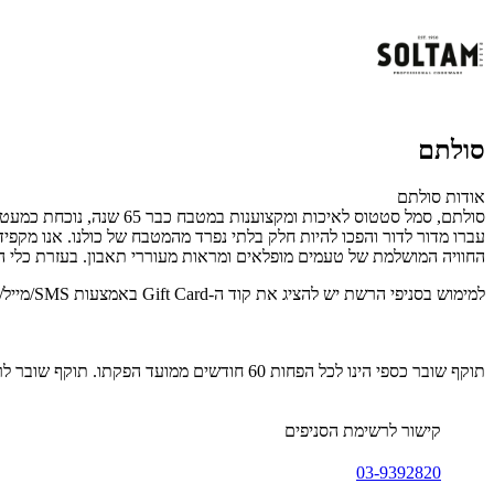
סולתם
אודות סולתם
סולתם, סמל סטטוס לאיכו
עברו מדור לדור והפכו להיות חלק בלתי נפרד מהמטבח של כולנו. אנו מקפי
החוויה המושלמת של טעמים מופלאים ומראות מעוררי תאבון. בעזרת כלי הביש
למימוש בסניפי הרשת יש להציג את קוד ה-Gift Card באמצעות SMS/מייל/דף מודפס.
תוקף שובר כספי הינו לכל הפחות 60 חודשים ממועד הפקתו. תוקף שובר לרכישת מוצר או שירות מסויים יהיה לכל הפחות 24 חודשים ממועד הפקתו
קישור לרשימת הסניפים
03-9392820