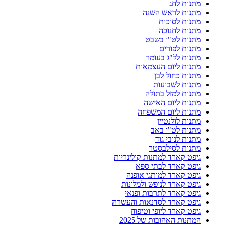
מתנות לחג
מתנות לראש השנה
מתנות לסוכות
מתנות לחנוכה
מתנות לט"ו בשבט
מתנות לפורים
מתנות לל"ג בעומר
מתנות ליום העצמאות
מתנות כחול לבן
מתנות לשבועות
מתנות למזל בתולה
מתנות ליום האישה
מתנות ליום המשפחה
מתנות לולנטיין
מתנות לט"ו באב
מתנות לנובי גוד
מתנות לסילבסטר
גיפט קארד למתנות קולינריות
גיפט קארד לבתי ספא
גיפט קארד למותגי אופנה
גיפט קארד לנופש ולמלונות
גיפט קארד לתרבות ופנאי
גיפט קארד לסדנאות והעשרה
גיפט קארד ליופי וטיפוח
המתנות האהובות של 2025