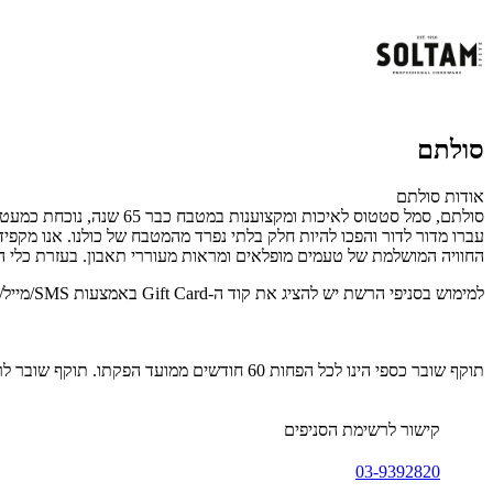
סולתם
אודות סולתם
סולתם, סמל סטטוס לאיכו
עברו מדור לדור והפכו להיות חלק בלתי נפרד מהמטבח של כולנו. אנו מקפי
החוויה המושלמת של טעמים מופלאים ומראות מעוררי תאבון. בעזרת כלי הביש
למימוש בסניפי הרשת יש להציג את קוד ה-Gift Card באמצעות SMS/מייל/דף מודפס.
תוקף שובר כספי הינו לכל הפחות 60 חודשים ממועד הפקתו. תוקף שובר לרכישת מוצר או שירות מסויים יהיה לכל הפחות 24 חודשים ממועד הפקתו
קישור לרשימת הסניפים
03-9392820