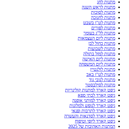
מתנות לחג
מתנות לראש השנה
מתנות לסוכות
מתנות לחנוכה
מתנות לט"ו בשבט
מתנות לפורים
מתנות לל"ג בעומר
מתנות ליום העצמאות
מתנות כחול לבן
מתנות לשבועות
מתנות למזל בתולה
מתנות ליום האישה
מתנות ליום המשפחה
מתנות לולנטיין
מתנות לט"ו באב
מתנות לנובי גוד
מתנות לסילבסטר
גיפט קארד למתנות קולינריות
גיפט קארד לבתי ספא
גיפט קארד למותגי אופנה
גיפט קארד לנופש ולמלונות
גיפט קארד לתרבות ופנאי
גיפט קארד לסדנאות והעשרה
גיפט קארד ליופי וטיפוח
המתנות האהובות של 2025