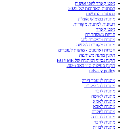
גיפט קארד ליופי וטיפוח
המתנות האהובות של 2025
המתנות החדשות
מתנות במימוש אונליין
רעיונות למתנות מקוריות
גיפט קארד
חוויות משפחתיות
מתנות מומלצות לחג
מתנות מקוריות לאישה
חברות וארגונים - מתנות לעובדים
תקנון מתנה משותפת
תקנון נסייני המתנות של BUYME
תקנון פעילות ט"ו באב 2026
privacy policy
מתנות למעבר דירה
מתנות לחג לילדים
מתנות לגבר
מתנות לאישה
מתנות לאמא
מתנות לאבא
מתנות ליולדת
מתנות לחברה
מתנות לחבר
מתנות לבן זוג