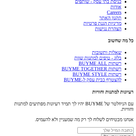
כניסת בתי עסק - שותפים
אודות
Careers
תקנון האתר
מדיניות הגנת פרטיות
הצהרת נגישות
כל מה שחשוב
שאלות ותשובות
בלוג - טיפים למתנות שוות
רשתות BUYME ALL
רשתות BUYME TOGETHER
רשתות BUYME STYLE
להצטרף כבית עסק ל-BUYME
רעיונות למתנות וחוויות
עם הניוזלטר של BUYME יהיו לך תמיד רעיונות מפתיעים למתנות
וחוויות.
אנחנו מבטיחים לשלוח לך רק מה שמעניין ולא להעמיס.