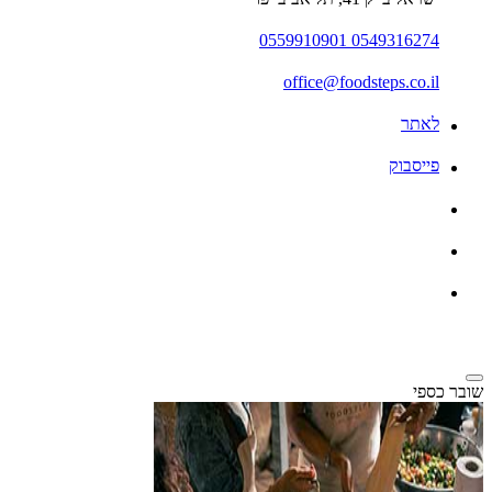
0549316274 0559910901
office@foodsteps.co.il
לאתר
פייסבוק
שובר כספי