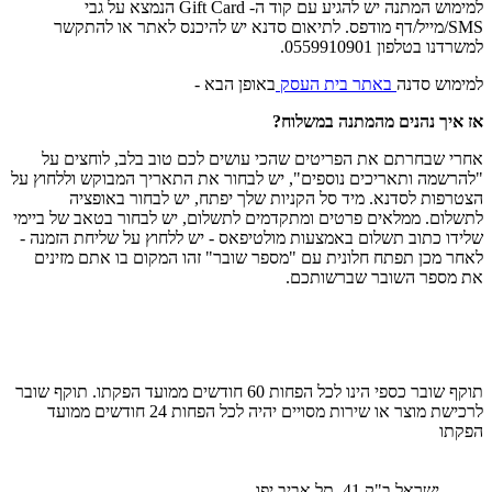
למימוש המתנה יש להגיע עם קוד ה- Gift Card הנמצא על גבי
SMS/מייל/דף מודפס. לתיאום סדנא יש להיכנס לאתר או להתקשר
למשרדנו בטלפון 0559910901.
למימוש סדנה
באתר בית העסק
באופן הבא -
אז איך נהנים מהמתנה במשלוח?
אחרי שבחרתם את הפריטים שהכי עושים לכם טוב בלב, לוחצים על
"להרשמה ותאריכים נוספים", יש לבחור את התאריך המבוקש וללחוץ על
הצטרפות לסדנא. מיד סל הקניות שלך יפתח, יש לבחור באופציה
לתשלום. ממלאים פרטים ומתקדמים לתשלום, יש לבחור בטאב של ביימי
שלידו כתוב תשלום באמצעות מולטיפאס - יש ללחוץ על שליחת הזמנה -
לאחר מכן תפתח חלונית עם "מספר שובר" זהו המקום בו אתם מזינים
את מספר השובר שברשותכם.
תוקף שובר כספי הינו לכל הפחות 60 חודשים ממועד הפקתו. תוקף שובר
לרכישת מוצר או שירות מסויים יהיה לכל הפחות 24 חודשים ממועד
הפקתו
ישראל ב"ק 41, תל אביב יפו