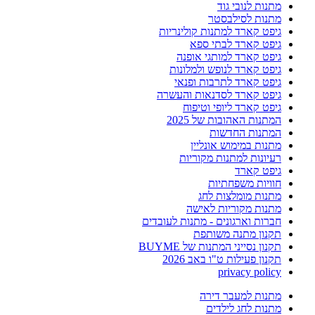
מתנות לנובי גוד
מתנות לסילבסטר
גיפט קארד למתנות קולינריות
גיפט קארד לבתי ספא
גיפט קארד למותגי אופנה
גיפט קארד לנופש ולמלונות
גיפט קארד לתרבות ופנאי
גיפט קארד לסדנאות והעשרה
גיפט קארד ליופי וטיפוח
המתנות האהובות של 2025
המתנות החדשות
מתנות במימוש אונליין
רעיונות למתנות מקוריות
גיפט קארד
חוויות משפחתיות
מתנות מומלצות לחג
מתנות מקוריות לאישה
חברות וארגונים - מתנות לעובדים
תקנון מתנה משותפת
תקנון נסייני המתנות של BUYME
תקנון פעילות ט"ו באב 2026
privacy policy
מתנות למעבר דירה
מתנות לחג לילדים