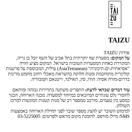
TAIZU
אודות TAIZU
על המקום:
מסעדת שף יוקרתית בתל אביב של השף יובל בן נריה,
המוגדרת כאחת המסעדות הטובות בישראל. המקום מציע חוויה
"אסיאתית-ים-תיכונית" (AsiaTerranean) עילית, המבוססת על פרשנות
קולינרית מתוחכמת ומנות חלוקה בהשראת מאכלי רחוב מחמש מדינות
בדרום-מזרח אסיה: הודו, סין, תאילנד, וייטנאם וקמבודיה.
עוד דברים שכדאי לדעת:
התפריט משתנה בתדירות גבוהה ומותאם
לחומרי גלם עונתיים המיובאים במיוחד למסעדה. מבנה הארוחה, הבנוי
כמסע בין טעמים, מורכב ממספר רב של מנות קטנות המוגשות למרכז
השולחן.
למימוש השובר יש להציג מספר שובר לפני תחילת הארוחה באמצעות
SMS/ מייל/ מודפס. להזמנת מקום מראש ולפרטים: 03-5225005