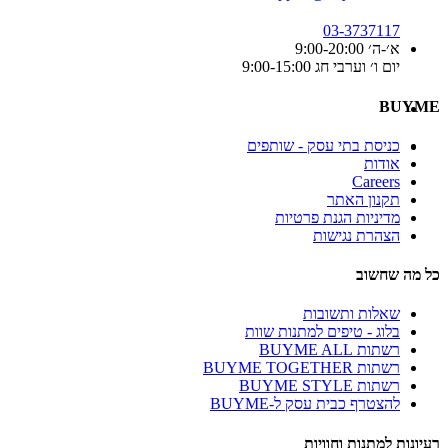
03-3737117
א׳-ה׳ 9:00-20:00
יום ו׳ וערבי חג 9:00-15:00
BUYME
כניסת בתי עסק - שותפים
אודות
Careers
תקנון האתר
מדיניות הגנת פרטיות
הצהרת נגישות
כל מה שחשוב
שאלות ותשובות
בלוג - טיפים למתנות שוות
רשתות BUYME ALL
רשתות BUYME TOGETHER
רשתות BUYME STYLE
להצטרף כבית עסק ל-BUYME
רעיונות למתנות וחוויות