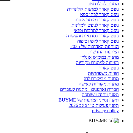
מתנות לסילבסטר
גיפט קארד למתנות קולינריות
גיפט קארד לבתי ספא
גיפט קארד למותגי אופנה
גיפט קארד לנופש ולמלונות
גיפט קארד לתרבות ופנאי
גיפט קארד לסדנאות והעשרה
גיפט קארד ליופי וטיפוח
המתנות האהובות של 2025
המתנות החדשות
מתנות במימוש אונליין
רעיונות למתנות מקוריות
גיפט קארד
חוויות משפחתיות
מתנות מומלצות לחג
מתנות מקוריות לאישה
חברות וארגונים - מתנות לעובדים
תקנון מתנה משותפת
תקנון נסייני המתנות של BUYME
תקנון פעילות ט"ו באב 2026
privacy policy