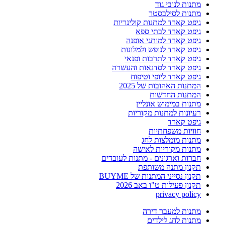
מתנות לנובי גוד
מתנות לסילבסטר
גיפט קארד למתנות קולינריות
גיפט קארד לבתי ספא
גיפט קארד למותגי אופנה
גיפט קארד לנופש ולמלונות
גיפט קארד לתרבות ופנאי
גיפט קארד לסדנאות והעשרה
גיפט קארד ליופי וטיפוח
המתנות האהובות של 2025
המתנות החדשות
מתנות במימוש אונליין
רעיונות למתנות מקוריות
גיפט קארד
חוויות משפחתיות
מתנות מומלצות לחג
מתנות מקוריות לאישה
חברות וארגונים - מתנות לעובדים
תקנון מתנה משותפת
תקנון נסייני המתנות של BUYME
תקנון פעילות ט"ו באב 2026
privacy policy
מתנות למעבר דירה
מתנות לחג לילדים