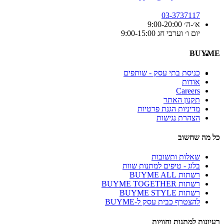
03-3737117
א׳-ה׳ 9:00-20:00
יום ו׳ וערבי חג 9:00-15:00
BUYME
כניסת בתי עסק - שותפים
אודות
Careers
תקנון האתר
מדיניות הגנת פרטיות
הצהרת נגישות
כל מה שחשוב
שאלות ותשובות
בלוג - טיפים למתנות שוות
רשתות BUYME ALL
רשתות BUYME TOGETHER
רשתות BUYME STYLE
להצטרף כבית עסק ל-BUYME
רעיונות למתנות וחוויות