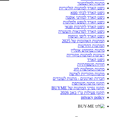
מתנות לסילבסטר
גיפט קארד למתנות קולינריות
גיפט קארד לבתי ספא
גיפט קארד למותגי אופנה
גיפט קארד לנופש ולמלונות
גיפט קארד לתרבות ופנאי
גיפט קארד לסדנאות והעשרה
גיפט קארד ליופי וטיפוח
המתנות האהובות של 2025
המתנות החדשות
מתנות במימוש אונליין
רעיונות למתנות מקוריות
גיפט קארד
חוויות משפחתיות
מתנות מומלצות לחג
מתנות מקוריות לאישה
חברות וארגונים - מתנות לעובדים
תקנון מתנה משותפת
תקנון נסייני המתנות של BUYME
תקנון פעילות ט"ו באב 2026
privacy policy