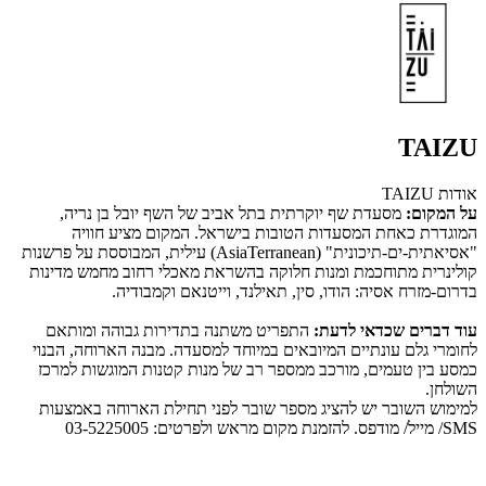
TAIZU
אודות TAIZU
על המקום:
מסעדת שף יוקרתית בתל אביב של השף יובל בן נריה,
המוגדרת כאחת המסעדות הטובות בישראל. המקום מציע חוויה
"אסיאתית-ים-תיכונית" (AsiaTerranean) עילית, המבוססת על פרשנות
קולינרית מתוחכמת ומנות חלוקה בהשראת מאכלי רחוב מחמש מדינות
בדרום-מזרח אסיה: הודו, סין, תאילנד, וייטנאם וקמבודיה.
עוד דברים שכדאי לדעת:
התפריט משתנה בתדירות גבוהה ומותאם
לחומרי גלם עונתיים המיובאים במיוחד למסעדה. מבנה הארוחה, הבנוי
כמסע בין טעמים, מורכב ממספר רב של מנות קטנות המוגשות למרכז
השולחן.
למימוש השובר יש להציג מספר שובר לפני תחילת הארוחה באמצעות
SMS/ מייל/ מודפס. להזמנת מקום מראש ולפרטים: 03-5225005