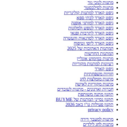
מתנות לנובי גוד
מתנות לסילבסטר
גיפט קארד למתנות קולינריות
גיפט קארד לבתי ספא
גיפט קארד למותגי אופנה
גיפט קארד לנופש ולמלונות
גיפט קארד לתרבות ופנאי
גיפט קארד לסדנאות והעשרה
גיפט קארד ליופי וטיפוח
המתנות האהובות של 2025
המתנות החדשות
מתנות במימוש אונליין
רעיונות למתנות מקוריות
גיפט קארד
חוויות משפחתיות
מתנות מומלצות לחג
מתנות מקוריות לאישה
חברות וארגונים - מתנות לעובדים
תקנון מתנה משותפת
תקנון נסייני המתנות של BUYME
תקנון פעילות ט"ו באב 2026
privacy policy
מתנות למעבר דירה
מתנות לחג לילדים