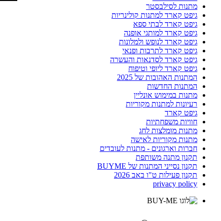
מתנות לסילבסטר
גיפט קארד למתנות קולינריות
גיפט קארד לבתי ספא
גיפט קארד למותגי אופנה
גיפט קארד לנופש ולמלונות
גיפט קארד לתרבות ופנאי
גיפט קארד לסדנאות והעשרה
גיפט קארד ליופי וטיפוח
המתנות האהובות של 2025
המתנות החדשות
מתנות במימוש אונליין
רעיונות למתנות מקוריות
גיפט קארד
חוויות משפחתיות
מתנות מומלצות לחג
מתנות מקוריות לאישה
חברות וארגונים - מתנות לעובדים
תקנון מתנה משותפת
תקנון נסייני המתנות של BUYME
תקנון פעילות ט"ו באב 2026
privacy policy