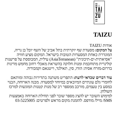
TAIZU
אודות TAIZU
על המקום:
מסעדת שף יוקרתית בתל אביב של השף יובל בן נריה,
המוגדרת כאחת המסעדות הטובות בישראל. המקום מציע חוויה
"אסיאתית-ים-תיכונית" (AsiaTerranean) עילית, המבוססת על פרשנות
קולינרית מתוחכמת ומנות חלוקה בהשראת מאכלי רחוב מחמש מדינות
בדרום-מזרח אסיה: הודו, סין, תאילנד, וייטנאם וקמבודיה.
עוד דברים שכדאי לדעת:
התפריט משתנה בתדירות גבוהה ומותאם
לחומרי גלם עונתיים המיובאים במיוחד למסעדה. מבנה הארוחה, הבנוי
כמסע בין טעמים, מורכב ממספר רב של מנות קטנות המוגשות למרכז
השולחן.
למימוש השובר יש להציג מספר שובר לפני תחילת הארוחה באמצעות
SMS/ מייל/ מודפס. להזמנת מקום מראש ולפרטים: 03-5225005