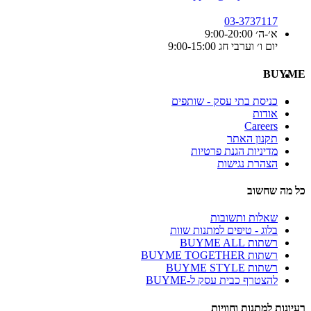
03-3737117
א׳-ה׳ 9:00-20:00
יום ו׳ וערבי חג 9:00-15:00
BUYME
כניסת בתי עסק - שותפים
אודות
Careers
תקנון האתר
מדיניות הגנת פרטיות
הצהרת נגישות
כל מה שחשוב
שאלות ותשובות
בלוג - טיפים למתנות שוות
רשתות BUYME ALL
רשתות BUYME TOGETHER
רשתות BUYME STYLE
להצטרף כבית עסק ל-BUYME
רעיונות למתנות וחוויות