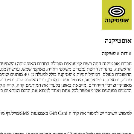
אופטיקנה
אודות אופטיקנה
הראשונה. בחנויות הרשת נמכרים משקפי ראייה, משקפי שמש, עדשות מגע ו
פרדה, ורסצ’ה, ג׳ימי צו, ווג, מיו מיו..ועוד. כמו כן, בתי האופנה היוקר
הדגמים במותגים אלו מאפשר לכל אחת ואחד למצוא את הדגם המתאים ביותר 
למימוש השובר יש למסור את קוד ה-Gift Card באמצעות SMS/מייל/דף מודפס. לפרטים נוספים 6618*.