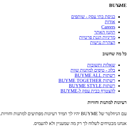
BUYME
כניסת בתי עסק - שותפים
אודות
Careers
תקנון האתר
מדיניות הגנת פרטיות
הצהרת נגישות
כל מה שחשוב
שאלות ותשובות
בלוג - טיפים למתנות שוות
רשתות BUYME ALL
רשתות BUYME TOGETHER
רשתות BUYME STYLE
להצטרף כבית עסק ל-BUYME
רעיונות למתנות וחוויות
עם הניוזלטר של BUYME יהיו לך תמיד רעיונות מפתיעים למתנות וחוויות.
אנחנו מבטיחים לשלוח לך רק מה שמעניין ולא להעמיס.