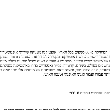
חברת אופטיקנה הינה רשת קמעונאית מובילה בתחום האופטיקה והשמיעה, המחזיקה כ- 80 סניפים ב
מכשירי שמיעה. רשת אופטיקנה מקפידה לבחור את הסגנונות ודגמי המשקפי
החשובות בעולם. תמהיל חנויות אופטיקנה כולל למעלה מ- 40 מותגים שונים של 
תיים והנחשבים בעולם, ביניהם: קרטייה, פלייר ואספרייט בחרו באופטיקנה כנ
מאפייניו וצרכיו הייחודים, מייבאת באופן בלעדי את המותגים קויה, קויה אקסלוסיב,
עבורו ועבור סגנונו האופנתי וטעמו האישי.