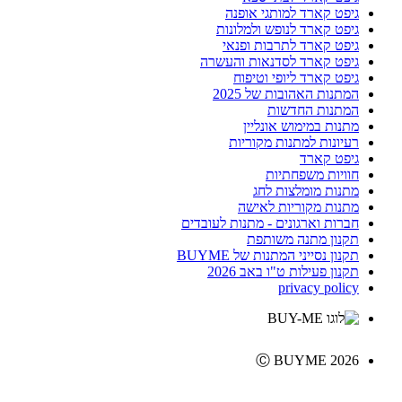
גיפט קארד למותגי אופנה
גיפט קארד לנופש ולמלונות
גיפט קארד לתרבות ופנאי
גיפט קארד לסדנאות והעשרה
גיפט קארד ליופי וטיפוח
המתנות האהובות של 2025
המתנות החדשות
מתנות במימוש אונליין
רעיונות למתנות מקוריות
גיפט קארד
חוויות משפחתיות
מתנות מומלצות לחג
מתנות מקוריות לאישה
חברות וארגונים - מתנות לעובדים
תקנון מתנה משותפת
תקנון נסייני המתנות של BUYME
תקנון פעילות ט"ו באב 2026
privacy policy
Ⓒ BUYME 2026