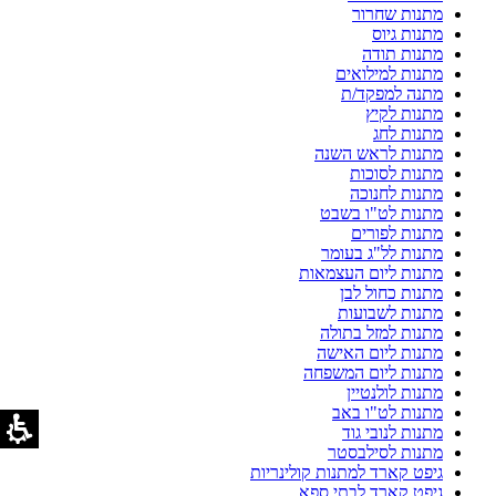
מתנות שחרור
מתנות גיוס
מתנות תודה
מתנות למילואים
מתנה למפקד/ת
מתנות לקיץ
מתנות לחג
מתנות לראש השנה
מתנות לסוכות
מתנות לחנוכה
מתנות לט"ו בשבט
מתנות לפורים
מתנות לל"ג בעומר
מתנות ליום העצמאות
מתנות כחול לבן
מתנות לשבועות
מתנות למזל בתולה
מתנות ליום האישה
מתנות ליום המשפחה
מתנות לולנטיין
מתנות לט"ו באב
מתנות לנובי גוד
מתנות לסילבסטר
גיפט קארד למתנות קולינריות
גיפט קארד לבתי ספא