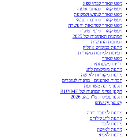
גיפט קארד לבתי ספא
גיפט קארד למותגי אופנה
גיפט קארד לנופש ולמלונות
גיפט קארד לתרבות ופנאי
גיפט קארד לסדנאות והעשרה
גיפט קארד ליופי וטיפוח
המתנות האהובות של 2025
המתנות החדשות
מתנות במימוש אונליין
רעיונות למתנות מקוריות
גיפט קארד
חוויות משפחתיות
מתנות מומלצות לחג
מתנות מקוריות לאישה
חברות וארגונים - מתנות לעובדים
תקנון מתנה משותפת
תקנון נסייני המתנות של BUYME
תקנון פעילות ט"ו באב 2026
privacy policy
מתנות למעבר דירה
מתנות לחג לילדים
מתנות לגבר
מתנות לאישה
מתנות לאמא