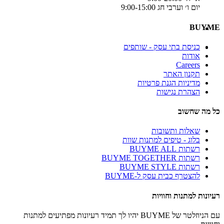
יום ו׳ וערבי חג 9:00-15:00
BUYME
כניסת בתי עסק - שותפים
אודות
Careers
תקנון האתר
מדיניות הגנת פרטיות
הצהרת נגישות
כל מה שחשוב
שאלות ותשובות
בלוג - טיפים למתנות שוות
רשתות BUYME ALL
רשתות BUYME TOGETHER
רשתות BUYME STYLE
להצטרף כבית עסק ל-BUYME
רעיונות למתנות וחוויות
עם הניוזלטר של BUYME יהיו לך תמיד רעיונות מפתיעים למתנות