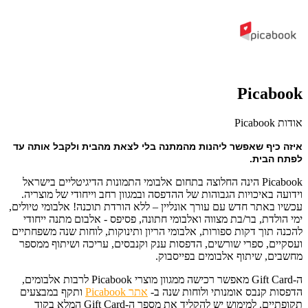
Picabook
אודות Picabook
איזה כיף שאפשר ליהנות מהמתנה בלי לצאת מהבית ולקבל אותה עד
לפתח הבית.
Picabook הינה החלוצה בתחום אלבומי התמונות הדיגיטליים בישראל
וידועה באיכויות הגבוהות של ההדפסה ובמגוון רחב וייחודי של מוצריה.
עכשיו באתר חדש עם עורך אונליין – ללא הורדת תוכנה! אלבומי טיולים,
ימי הולדת, בר/בת מצווה ואלבומי חתונה, פסיפס - אלבום מתנה ייחודי
להכנה תוך דקות ספורות, אלבומי הריון ותינוקות, לוחות שנה משפחתיים
ועסקיים, ספרי שורשים, הדפסות ענק וקנבסים, עריכה ושיתוף ממספר
מחשבים, שיתוף אלבומים בפייסבוק.
ה-Gift Card מאפשר רכישה ממגוון מוצרי Picabook לרבות אלבומים,
הדפסות קנבס אומנותי ולוחות שנה ב-
אתר Picabook
ותקף במבצעים
תקופתיים. למימוש יש להקליד את מספר ה-Gift Card המלא בקוד