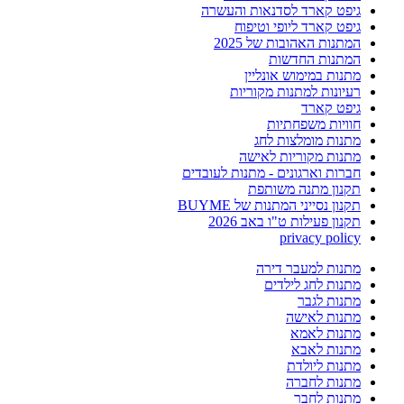
גיפט קארד לסדנאות והעשרה
גיפט קארד ליופי וטיפוח
המתנות האהובות של 2025
המתנות החדשות
מתנות במימוש אונליין
רעיונות למתנות מקוריות
גיפט קארד
חוויות משפחתיות
מתנות מומלצות לחג
מתנות מקוריות לאישה
חברות וארגונים - מתנות לעובדים
תקנון מתנה משותפת
תקנון נסייני המתנות של BUYME
תקנון פעילות ט"ו באב 2026
privacy policy
מתנות למעבר דירה
מתנות לחג לילדים
מתנות לגבר
מתנות לאישה
מתנות לאמא
מתנות לאבא
מתנות ליולדת
מתנות לחברה
מתנות לחבר