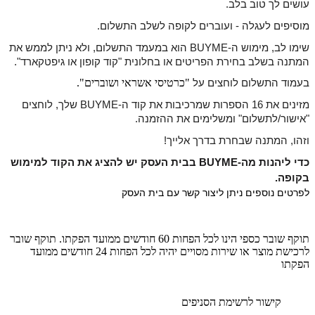
עושים לך טוב בלב.
מוסיפים לעגלה - ועוברים לקופה לשלב התשלום.
שימו לב, מימוש ה-BUYME הוא במעמד התשלום, ולא ניתן לממש את
המתנה בשלב בחירת הפריטים או בחלונית "קוד קופון או גיפטקארד".
"כרטיסי אשראי ושוברים
".
בעמוד התשלום לוחצים על
מזינים את 16 הספרות שמרכיבות את קוד ה-BUYME שלך, לוחצים
"אישור/לתשלום"
ומשלימים את ההזמנה.
וזהו, המתנה שבחרת בדרך אלייך!
כדי ליהנות מה-BUYME בבית העסק יש להציג את הקוד למימוש
בקופה.
לפרטים נוספים ניתן ליצור קשר עם בית העסק
תוקף שובר כספי הינו לכל הפחות 60 חודשים ממועד הפקתו. תוקף שובר
לרכישת מוצר או שירות מסויים יהיה לכל הפחות 24 חודשים ממועד
הפקתו
קישור לרשימת הסניפים