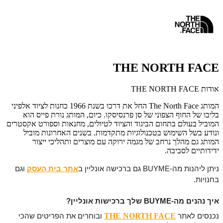
THE NORTH FACE
אודות THE NORTH FACE
המותג The North Face החל את דרכו בשנת 1966 כחנות לציוד אלפיני
בליבו של החוף הצפוני של סן פרנסיסקו. כיום, המותג נורת פייס הוא
המוביל בעולם בתחום הביגוד והציוד לטיולים, מחנאות וספורט אקסטרים
ונודע בשל השימוש בטכנולוגיות מתקדמות. בשנים האחרונות מוביל
המותג גם מהלך נרחב של מגמה ירוקה עם מוצרים ותהליכי ייצור
ידידותיים לסביבה.
ניתן ליהנות מה-BUYME גם ברכישה אונליין ב
אתר בית העסק
וגם
בחנויות.
איך נהנים מה-BUYME שלך ברכישות אונליין?
THE NORTH FACE
נכנסים לאתר
ובוחרים את הפריטים שהכי