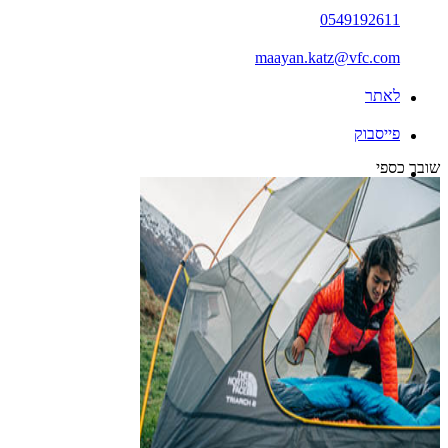
0549192611
maayan.katz@vfc.com
לאתר
פייסבוק
שובר כספי