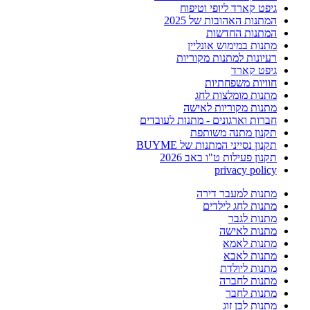
גיפט קארד ליופי וטיפוח
המתנות האהובות של 2025
המתנות החדשות
מתנות במימוש אונליין
רעיונות למתנות מקוריות
גיפט קארד
חוויות משפחתיות
מתנות מומלצות לחג
מתנות מקוריות לאישה
חברות וארגונים - מתנות לעובדים
תקנון מתנה משותפת
תקנון נסייני המתנות של BUYME
תקנון פעילות ט"ו באב 2026
privacy policy
מתנות למעבר דירה
מתנות לחג לילדים
מתנות לגבר
מתנות לאישה
מתנות לאמא
מתנות לאבא
מתנות ליולדת
מתנות לחברה
מתנות לחבר
מתנות לבן זוג