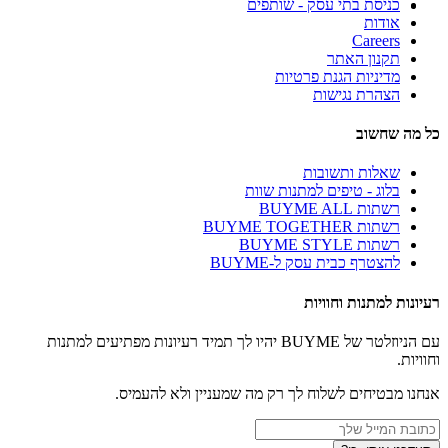
כניסת בתי עסק - שותפים
אודות
Careers
תקנון האתר
מדיניות הגנת פרטיות
הצהרת נגישות
כל מה שחשוב
שאלות ותשובות
בלוג - טיפים למתנות שוות
רשתות BUYME ALL
רשתות BUYME TOGETHER
רשתות BUYME STYLE
להצטרף כבית עסק ל-BUYME
רעיונות למתנות וחוויות
עם הניוזלטר של BUYME יהיו לך תמיד רעיונות מפתיעים למתנות
וחוויות.
אנחנו מבטיחים לשלוח לך רק מה שמעניין ולא להעמיס.