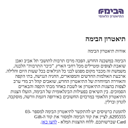
תיאטרון הבימה
אודות תיאטרון הבימה
הבימה במשכנה החדש, הפכה מרכז תרבות לתושבי תל אביב ואבן
שואבת לצופים ומטיילים מכל רחבי הארץ. ”כיכר התרבות“ הלבנה,
משמשת זה מכבר מקום מפגש לבני כל הגילאים בכל שעות היום והלילה.
ארבעת האולמות החדשים והמפוארים, החניה הנגישה, בתי הקפה
והאווירה המיוחדת של התיאטרון החדש, שואבים קהל רב מדי ערב
לצפות בהצגות התיאטרון או לשבת באחד מבתי הקפה והבארים
הסמוכים. בין השיאים בפעילות הבינלאומית של הבימה, הועלו הצגות
התיאטרון הלאומי במרכזים החשובים באירופה דוגמת וורשה, מוסקבה,
לונדון וברלין.
להזמנת כרטיסים יש להתקשר לתיאטרון הבימה למספר 03-
6295555,
לציין את קוד הבימה
ולמסור את קוד ה-
Gift
Card
שברשותכם
.
ללוח ההצגות המלא
-
לחצו כאן
.