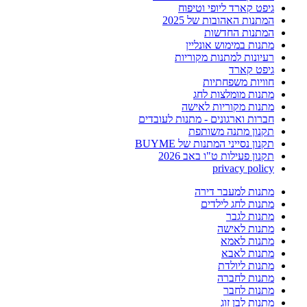
גיפט קארד ליופי וטיפוח
המתנות האהובות של 2025
המתנות החדשות
מתנות במימוש אונליין
רעיונות למתנות מקוריות
גיפט קארד
חוויות משפחתיות
מתנות מומלצות לחג
מתנות מקוריות לאישה
חברות וארגונים - מתנות לעובדים
תקנון מתנה משותפת
תקנון נסייני המתנות של BUYME
תקנון פעילות ט"ו באב 2026
privacy policy
מתנות למעבר דירה
מתנות לחג לילדים
מתנות לגבר
מתנות לאישה
מתנות לאמא
מתנות לאבא
מתנות ליולדת
מתנות לחברה
מתנות לחבר
מתנות לבן זוג