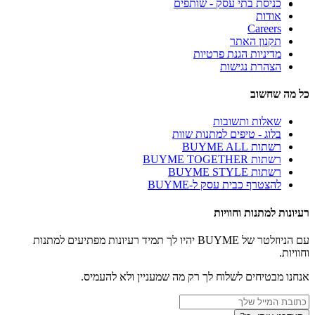
כניסת בתי עסק - שותפים
אודות
Careers
תקנון האתר
מדיניות הגנת פרטיות
הצהרת נגישות
כל מה שחשוב
שאלות ותשובות
בלוג - טיפים למתנות שוות
רשתות BUYME ALL
רשתות BUYME TOGETHER
רשתות BUYME STYLE
להצטרף כבית עסק ל-BUYME
רעיונות למתנות וחוויות
עם הניוזלטר של BUYME יהיו לך תמיד רעיונות מפתיעים למתנות
וחוויות.
אנחנו מבטיחים לשלוח לך רק מה שמעניין ולא להעמיס.