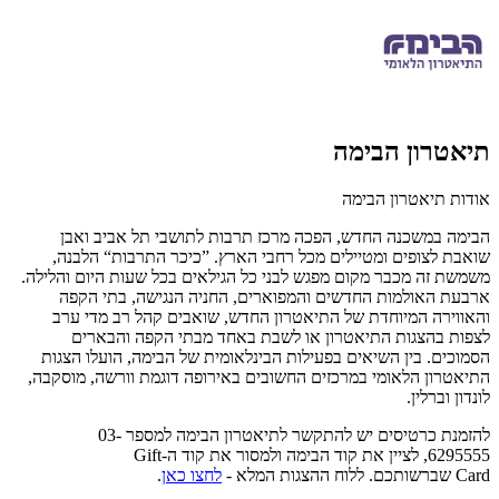
תיאטרון הבימה
אודות תיאטרון הבימה
הבימה במשכנה החדש, הפכה מרכז תרבות לתושבי תל אביב ואבן
שואבת לצופים ומטיילים מכל רחבי הארץ. ”כיכר התרבות“ הלבנה,
משמשת זה מכבר מקום מפגש לבני כל הגילאים בכל שעות היום והלילה.
ארבעת האולמות החדשים והמפוארים, החניה הנגישה, בתי הקפה
והאווירה המיוחדת של התיאטרון החדש, שואבים קהל רב מדי ערב
לצפות בהצגות התיאטרון או לשבת באחד מבתי הקפה והבארים
הסמוכים. בין השיאים בפעילות הבינלאומית של הבימה, הועלו הצגות
התיאטרון הלאומי במרכזים החשובים באירופה דוגמת וורשה, מוסקבה,
לונדון וברלין.
להזמנת כרטיסים יש להתקשר לתיאטרון הבימה למספר 03-
6295555,
לציין את קוד הבימה
ולמסור את קוד ה-
Gift
Card
שברשותכם
.
ללוח ההצגות המלא
-
לחצו כאן
.