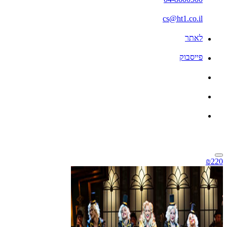
cs@ht1.co.il
לאתר
פייסבוק
₪220