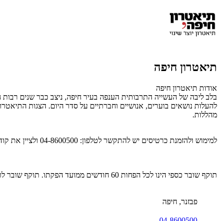
תיאטרון חיפה
אודות תיאטרון חיפה
בלב ליבה של העשייה התרבותית הענפה בעיר חיפה, ניצב כבר שנים רבות הת
להעלות נושאים בוערים, אנושיים וחברתיים על סדר היום. הצגות התיאטרון 
מהללות.
למימוש ולהזמנת כרטיסים יש להתקשר לטלפון: 04-8600500 ולציין את קוד ה-Gift Card
תוקף שובר כספי הינו לכל הפחות 60 חודשים ממועד הפקתו. תוקף שובר לרכישת מוצר או שירות מסויים יהיה לכל הפחות 24 חודשים ממועד הפקתו
פבזנר, חיפה
04-8600500