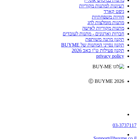
מתנות במימוש אונליין
רעיונות למתנות מקוריות
גיפט קארד
חוויות משפחתיות
מתנות מומלצות לחג
מתנות מקוריות לאישה
חברות וארגונים - מתנות לעובדים
תקנון מתנה משותפת
תקנון נסייני המתנות של BUYME
תקנון פעילות ט"ו באב 2026
privacy policy
Ⓒ BUYME 2026
03-3737117
Support@buyme.co.il