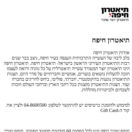
תיאטרון חיפה
אודות תיאטרון חיפה
בלב ליבה של העשייה התרבותית הענפה בעיר חיפה, ניצב כבר שנים
רבות התיאטרון העירוני הראשון בישראל- תיאטרון חיפה. תיאטרון חיפה
הינו תיאטרון יוצר המעודד עשייה תיאטרלית על כל גווניה ורואה לעצמו
חובה להעלות נושאים בוערים, אנושיים וחברתיים על סדר היום. הצגות
התיאטרון נוגעות בדוקומנטרי, חברתי, פוליטי, ביחס לחריגים בחברה
ועוד. הצגות התיאטרון מוצגות בכל רחבי הארץ וברחבי העולם וזוכות
לשבחים ולביקורות מהללות.
למימוש ולהזמנת כרטיסים יש להתקשר לטלפון: 04-8600500 ולציין את
קוד ה-Gift Card
תוקף שובר כספי הינו לכל הפחות 60 חודשים ממועד הפקתו. תוקף שובר