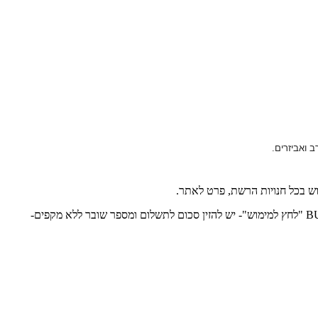
וש בכל חנויות הרשת, פרט לאתר.
למימוש אונליין- יש לבחור את הפריטים ולהוסיף אותם לסל- ללחוץ על כפתור "לתשלום"- לבחור "לתשלום באמצעות כרטיס מתנה/ תווי קניה"- BUYME "לחץ למימוש"- יש להזין סכום לתשלום ומספר שובר ללא מקפים-