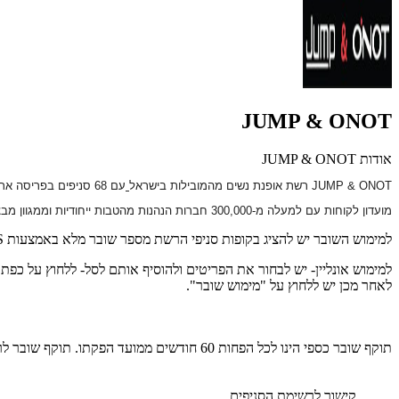
JUMP & ONOT
אודות JUMP & ONOT
JUMP & ONOT
רשת אופנת נשים מהמובילות בישראל
עם 68 סניפים בפריסה ארצית המציעה קו אופנתי עכשווי וטרנדי קולקציית קז'ואל יום יומית, קולקציית ספורט, ערב ואביזרים.
מועדון לקוחות עם למעלה מ-300,000 חברות הנהנות מהטבות ייחודיות וממגוון מבצעים בלעדיים
למימוש השובר יש להציג בקופות סניפי הרשת מספר שובר מלא באמצעות SMS, מייל או שובר מודפס.
לאחר מכן יש ללחוץ על "מימוש שובר".
תוקף שובר כספי הינו לכל הפחות 60 חודשים ממועד הפקתו. תוקף שובר לרכישת מוצר או שירות מסויים יהיה לכל הפחות 24 חודשים ממועד הפקתו
קישור לרשימת הסניפים