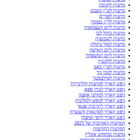
מתנות לחנוכה
מתנות לט"ו בשבט
מתנות לפורים
מתנות לל"ג בעומר
מתנות ליום העצמאות
מתנות כחול לבן
מתנות לשבועות
מתנות למזל בתולה
מתנות ליום האישה
מתנות ליום המשפחה
מתנות לולנטיין
מתנות לט"ו באב
מתנות לנובי גוד
מתנות לסילבסטר
גיפט קארד למתנות קולינריות
גיפט קארד לבתי ספא
גיפט קארד למותגי אופנה
גיפט קארד לנופש ולמלונות
גיפט קארד לתרבות ופנאי
גיפט קארד לסדנאות והעשרה
גיפט קארד ליופי וטיפוח
המתנות האהובות של 2025
המתנות החדשות
מתנות במימוש אונליין
רעיונות למתנות מקוריות