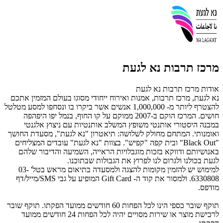
מרכז תרבות נא לגעת
אודות מרכז תרבות נא לגעת
נא לגעת, מרכז תרבות, אמנות ואירוח ייחודי מסוגו בעולם המזמין אתכם
להצטרף ליותר מ- 1,000,000 אנשים אשר ביקרו בו ונסחפו למסע מטלטל
חושים. המרכז הוקם ב-2007 ממוקם על קו החוף, בנמל יפו היפהפה
במבנה היסטורי אותנטי משופץ המשלב אותנטיות עם ניצוץ אלגנטי
ואומנותי. המתחם מחולק לשלושה: תיאטרון "נא לגעת", מסעדת החושך
"Black Out" ובית קפה "קפיש". בצוות "נא לגעת" עובדים המצליחים
באנושיותם ודווקא בזכות מוגבלויות הראייה, השמיעה והדיבור שלהם
לגעת בכולנו ולגרום לנו לפרוץ את הגבולות שבתוכנו.
למימוש יש להזמין מקומות להצגה ולמסעדה בתיאום מראש בטל' 03-
6330808. ולמסור את קוד ה- Gift Card המופיע על גבי SMS/מייל/דף
מודפס.
תוקף שובר כספי הינו לכל הפחות 60 חודשים ממועד הפקתו. תוקף שובר
לרכישת מוצר או שירות מסויים יהיה לכל הפחות 24 חודשים ממועד