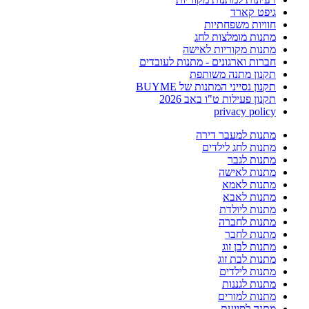
גיפט קארד
חוויות משפחתיות
מתנות מומלצות לחג
מתנות מקוריות לאישה
חברות וארגונים - מתנות לעובדים
תקנון מתנה משותפת
תקנון נסייני המתנות של BUYME
תקנון פעילות ט"ו באב 2026
privacy policy
מתנות למעבר דירה
מתנות לחג לילדים
מתנות לגבר
מתנות לאישה
מתנות לאמא
מתנות לאבא
מתנות ליולדת
מתנות לחברה
מתנות לחבר
מתנות לבן זוג
מתנות לבת זוג
מתנות לילדים
מתנות לגננות
מתנות למורים
מתנה לסייעת