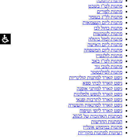
מתנות לחנוכה
מתנות לט"ו בשבט
מתנות לפורים
מתנות לל"ג בעומר
מתנות ליום העצמאות
מתנות כחול לבן
מתנות לשבועות
מתנות למזל בתולה
מתנות ליום האישה
מתנות ליום המשפחה
מתנות לולנטיין
מתנות לט"ו באב
מתנות לנובי גוד
מתנות לסילבסטר
גיפט קארד למתנות קולינריות
גיפט קארד לבתי ספא
גיפט קארד למותגי אופנה
גיפט קארד לנופש ולמלונות
גיפט קארד לתרבות ופנאי
גיפט קארד לסדנאות והעשרה
גיפט קארד ליופי וטיפוח
המתנות האהובות של 2025
המתנות החדשות
מתנות במימוש אונליין
רעיונות למתנות מקוריות