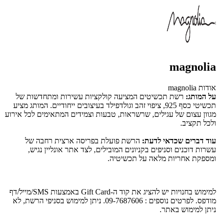
magnolia
אודות magnolia
על המותג:
רשת תכשיטים המציעה קולקציות עשירות ומתחדשות של
תכשיטי כסף 925, ציפוי זהב וגולדפילד בעיצובים ייחודיים. המותג מציע
מגוון עצום של עגילים, שרשראות, טבעות וצמידים המתאימים לכל אירוע
ולכל תקציב.
עוד דברים שכדאי לדעת:
הרשת פועלת בפריסה ארצית רחבה של
עשרות דוכנים וסניפים בקניונים המובילים, לצד אתר אונליין נגיש,
ומספקת אחריות מלאה על תכשיטיה.
ל
מימוש בחנויות יש להציג את קוד ה-Gift Card באמצעות SMS/מייל/דף
מודפס
. לפרטים נוספים : 09-7687606. ניתן למימוש בסניפי הרשת, לא
ניתן למימוש באתר.