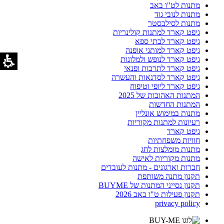
מתנות לט"ו באב
מתנות לנובי גוד
מתנות לסילבסטר
גיפט קארד למתנות קולינריות
גיפט קארד לבתי ספא
גיפט קארד למותגי אופנה
גיפט קארד לנופש ולמלונות
גיפט קארד לתרבות ופנאי
גיפט קארד לסדנאות והעשרה
גיפט קארד ליופי וטיפוח
המתנות האהובות של 2025
המתנות החדשות
מתנות במימוש אונליין
רעיונות למתנות מקוריות
גיפט קארד
חוויות משפחתיות
מתנות מומלצות לחג
מתנות מקוריות לאישה
חברות וארגונים - מתנות לעובדים
תקנון מתנה משותפת
תקנון נסייני המתנות של BUYME
תקנון פעילות ט"ו באב 2026
privacy policy