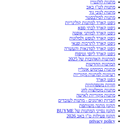
מתנות לולנטיין
מתנות לט"ו באב
מתנות לנובי גוד
מתנות לסילבסטר
גיפט קארד למתנות קולינריות
גיפט קארד לבתי ספא
גיפט קארד למותגי אופנה
גיפט קארד לנופש ולמלונות
גיפט קארד לתרבות ופנאי
גיפט קארד לסדנאות והעשרה
גיפט קארד ליופי וטיפוח
המתנות האהובות של 2025
המתנות החדשות
מתנות במימוש אונליין
רעיונות למתנות מקוריות
גיפט קארד
חוויות משפחתיות
מתנות מומלצות לחג
מתנות מקוריות לאישה
חברות וארגונים - מתנות לעובדים
תקנון מתנה משותפת
תקנון נסייני המתנות של BUYME
תקנון פעילות ט"ו באב 2026
privacy policy