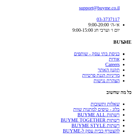
support@buyme.co.il
03-3737117
א׳-ה׳ 9:00-20:00
יום ו׳ וערבי חג 9:00-15:00
BUYME
כניסת בתי עסק - שותפים
אודות
Careers
תקנון האתר
מדיניות הגנת פרטיות
הצהרת נגישות
כל מה שחשוב
שאלות ותשובות
בלוג - טיפים למתנות שוות
רשתות BUYME ALL
רשתות BUYME TOGETHER
רשתות BUYME STYLE
להצטרף כבית עסק ל-BUYME