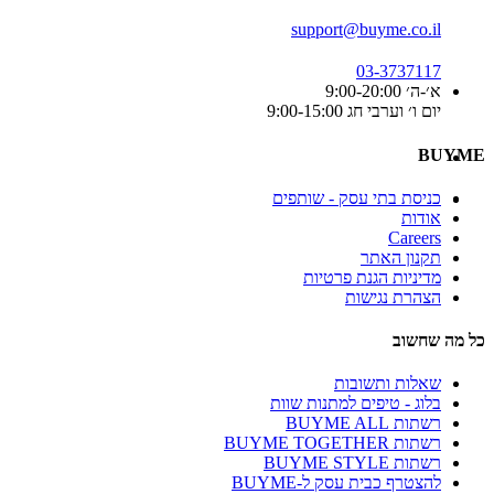
support@buyme.co.il
03-3737117
א׳-ה׳ 9:00-20:00
יום ו׳ וערבי חג 9:00-15:00
BUYME
כניסת בתי עסק - שותפים
אודות
Careers
תקנון האתר
מדיניות הגנת פרטיות
הצהרת נגישות
כל מה שחשוב
שאלות ותשובות
בלוג - טיפים למתנות שוות
רשתות BUYME ALL
רשתות BUYME TOGETHER
רשתות BUYME STYLE
להצטרף כבית עסק ל-BUYME