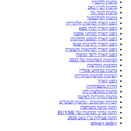
מתנות לולנטיין
מתנות לט"ו באב
מתנות לנובי גוד
מתנות לסילבסטר
גיפט קארד למתנות קולינריות
גיפט קארד לבתי ספא
גיפט קארד למותגי אופנה
גיפט קארד לנופש ולמלונות
גיפט קארד לתרבות ופנאי
גיפט קארד לסדנאות והעשרה
גיפט קארד ליופי וטיפוח
המתנות האהובות של 2025
המתנות החדשות
מתנות במימוש אונליין
רעיונות למתנות מקוריות
גיפט קארד
חוויות משפחתיות
מתנות מומלצות לחג
מתנות מקוריות לאישה
חברות וארגונים - מתנות לעובדים
תקנון מתנה משותפת
תקנון נסייני המתנות של BUYME
תקנון פעילות ט"ו באב 2026
privacy policy