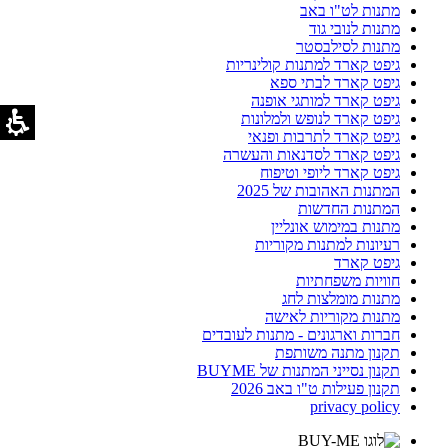
מתנות לט"ו באב
מתנות לנובי גוד
מתנות לסילבסטר
גיפט קארד למתנות קולינריות
גיפט קארד לבתי ספא
גיפט קארד למותגי אופנה
גיפט קארד לנופש ולמלונות
גיפט קארד לתרבות ופנאי
גיפט קארד לסדנאות והעשרה
גיפט קארד ליופי וטיפוח
המתנות האהובות של 2025
המתנות החדשות
מתנות במימוש אונליין
רעיונות למתנות מקוריות
גיפט קארד
חוויות משפחתיות
מתנות מומלצות לחג
מתנות מקוריות לאישה
חברות וארגונים - מתנות לעובדים
תקנון מתנה משותפת
תקנון נסייני המתנות של BUYME
תקנון פעילות ט"ו באב 2026
privacy policy