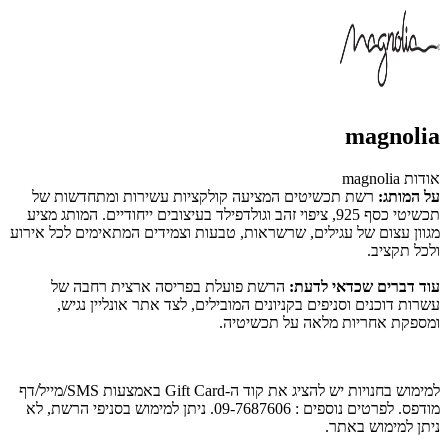
magnolia
אודות magnolia
על המותג:
רשת תכשיטים המציעה קולקציות עשירות ומתחדשות של
תכשיטי כסף 925, ציפוי זהב וגולדפילד בעיצובים ייחודיים. המותג מציע
מגוון עצום של עגילים, שרשראות, טבעות וצמידים המתאימים לכל אירוע
ולכל תקציב.
עוד דברים שכדאי לדעת:
הרשת פועלת בפריסה ארצית רחבה של
עשרות דוכנים וסניפים בקניונים המובילים, לצד אתר אונליין נגיש,
ומספקת אחריות מלאה על תכשיטיה.
ל
מימוש בחנויות יש להציג את קוד ה-Gift Card באמצעות SMS/מייל/דף
מודפס
. לפרטים נוספים : 09-7687606. ניתן למימוש בסניפי הרשת, לא
ניתן למימוש באתר.