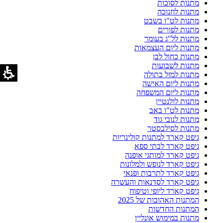
מתנות לסוכות
מתנות לחנוכה
מתנות לט"ו בשבט
מתנות לפורים
מתנות לל"ג בעומר
מתנות ליום העצמאות
מתנות כחול לבן
מתנות לשבועות
מתנות למזל בתולה
מתנות ליום האישה
מתנות ליום המשפחה
מתנות לולנטיין
מתנות לט"ו באב
מתנות לנובי גוד
מתנות לסילבסטר
גיפט קארד למתנות קולינריות
גיפט קארד לבתי ספא
גיפט קארד למותגי אופנה
גיפט קארד לנופש ולמלונות
גיפט קארד לתרבות ופנאי
גיפט קארד לסדנאות והעשרה
גיפט קארד ליופי וטיפוח
המתנות האהובות של 2025
המתנות החדשות
מתנות במימוש אונליין