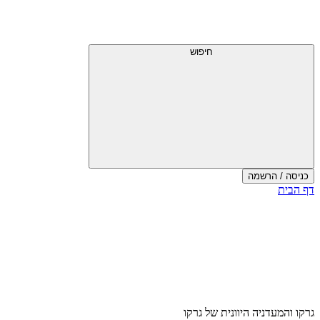
דלג
תפריט
מעל
עליון
תפריט
עליון
חיפוש
כניסה / הרשמה
סוף
דף הבית
אזור
תפריט
עליון
גרקו והמעדניה היוונית של גרקו