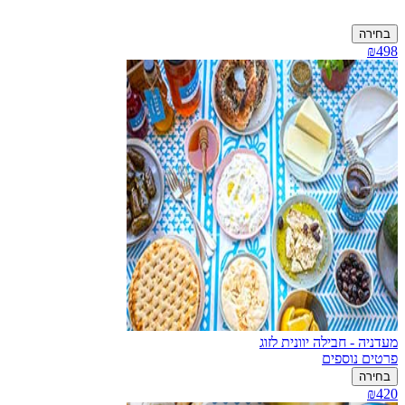
בחירה
₪498
מעדניה - חבילה יוונית לזוג
פרטים נוספים
בחירה
₪420