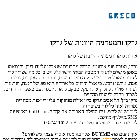
גרקו והמעדניה היוונית של גרקו
אודות גרקו והמעדניה היוונית של גרקו
גרקו, מטבח יווני אותנטי, הכולל מתכונים שנאכלו ונלמדו ביוון, והותאמו
באופן מושלם לתנאי המטבח הביתי הישראלי, ויש בו כל מה שצריך כדי
ליהנות מאוכל טוב כמו שרק היוונים יודעים, עם הרבה שמן זית, גבינת
פטה, אורגנו ודבש. כי אצל היוונים כל ארוחה היא סוג של חגיגה, הזדמנות
לפתוח שולחן, לחלוץ את הפקק מבקבוק אוזו, לבלות עם משפחה וידידים,
לשכוח מהכל וליהנות מהחיים.
גרקו ביץ' תל אביב וגרקו ביץ׳ אילת מוחזקות עלי ידי ישות מסחרית
נפרדת ואינן כלולות בשובר זה.
למימוש יש להציג עם תחילת הארוחה את קוד ה-Gift Card באמצעות
SMS/מייל/דף מודפס.
להזמנת מקום מראש ופרטים נוספים: 03-7411022.
איך נהנים מה-BUYME שלך בהזמנת איסוף עצמי ומשלוחים?
נכנסים לאתר
גרקו
,
בוחרים סניף להזמנת איסוף עצמי/משלוח ובוחרים את