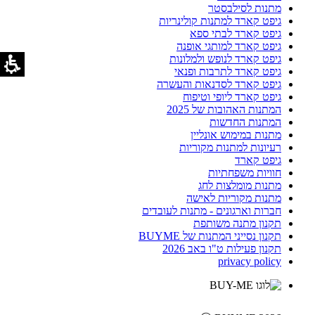
מתנות לסילבסטר
גיפט קארד למתנות קולינריות
גיפט קארד לבתי ספא
גיפט קארד למותגי אופנה
גיפט קארד לנופש ולמלונות
גיפט קארד לתרבות ופנאי
גיפט קארד לסדנאות והעשרה
גיפט קארד ליופי וטיפוח
המתנות האהובות של 2025
המתנות החדשות
מתנות במימוש אונליין
רעיונות למתנות מקוריות
גיפט קארד
חוויות משפחתיות
מתנות מומלצות לחג
מתנות מקוריות לאישה
חברות וארגונים - מתנות לעובדים
תקנון מתנה משותפת
תקנון נסייני המתנות של BUYME
תקנון פעילות ט"ו באב 2026
privacy policy