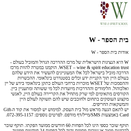
בית הספר - W
אודות בית הספר - W
W היא הנציגות הישראלית של מרכז ההדרכה הגדול והמוביל בעולם -
WSET – wine & spirit education trust. הוקמנו במטרה להוות מרכז
הדרכה מוביל בישראל לכל אלו המעוניינים להעשיר את הידע שלהם
בעולם היין תוך הקניית ידע וכלים בסטנדרט בינלאומי. ההכשרות
וההסמכות של WSET מוכרות ברחבי העולם כתקן בינלאומי בידע של יין
ואלכוהול. הלימודים וההדרכות מיועדות לכל מי ששותה ומתעניין ביין.
הקורסים מתאימים למי שרק מתחיל את הקריירה בעולם היין, לאנשי
מקצוע העוסקים בתחום ולחובבים שיש להם תשוקה לעולם היין
והמשקאות החריפים.
יש לתאם הגעה מראש מול בית העסק. למימוש יש למסור את קוד ה-Gift
Card באמצעות SMS/מייל/דף מודפס. לפרטים נוספים: 072-395-1157.
תוקף שובר כספי הינו לכל הפחות 60 חודשים ממועד הפקתו. תוקף שובר
לרכישת מוצר או שירות מסויים יהיה לכל הפחות 24 חודשים ממועד