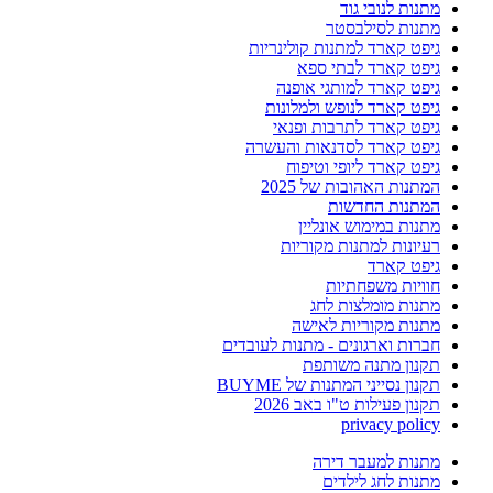
מתנות לנובי גוד
מתנות לסילבסטר
גיפט קארד למתנות קולינריות
גיפט קארד לבתי ספא
גיפט קארד למותגי אופנה
גיפט קארד לנופש ולמלונות
גיפט קארד לתרבות ופנאי
גיפט קארד לסדנאות והעשרה
גיפט קארד ליופי וטיפוח
המתנות האהובות של 2025
המתנות החדשות
מתנות במימוש אונליין
רעיונות למתנות מקוריות
גיפט קארד
חוויות משפחתיות
מתנות מומלצות לחג
מתנות מקוריות לאישה
חברות וארגונים - מתנות לעובדים
תקנון מתנה משותפת
תקנון נסייני המתנות של BUYME
תקנון פעילות ט"ו באב 2026
privacy policy
מתנות למעבר דירה
מתנות לחג לילדים