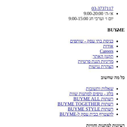
03-3737117
א׳-ה׳ 9:00-20:00
יום ו׳ וערבי חג 9:00-15:00
BUYME
כניסת בתי עסק - שותפים
אודות
Careers
תקנון האתר
מדיניות הגנת פרטיות
הצהרת נגישות
כל מה שחשוב
שאלות ותשובות
בלוג - טיפים למתנות שוות
רשתות BUYME ALL
רשתות BUYME TOGETHER
רשתות BUYME STYLE
להצטרף כבית עסק ל-BUYME
רעיונות למתנות וחוויות