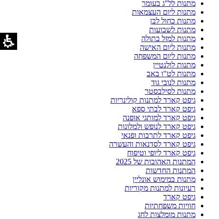
מתנות לל"ג בעומר
מתנות ליום העצמאות
מתנות כחול לבן
מתנות לשבועות
מתנות למזל בתולה
מתנות ליום האישה
מתנות ליום המשפחה
מתנות לולנטיין
מתנות לט"ו באב
מתנות לנובי גוד
מתנות לסילבסטר
גיפט קארד למתנות קולינריות
גיפט קארד לבתי ספא
גיפט קארד למותגי אופנה
גיפט קארד לנופש ולמלונות
גיפט קארד לתרבות ופנאי
גיפט קארד לסדנאות והעשרה
גיפט קארד ליופי וטיפוח
המתנות האהובות של 2025
המתנות החדשות
מתנות במימוש אונליין
רעיונות למתנות מקוריות
גיפט קארד
חוויות משפחתיות
מתנות מומלצות לחג