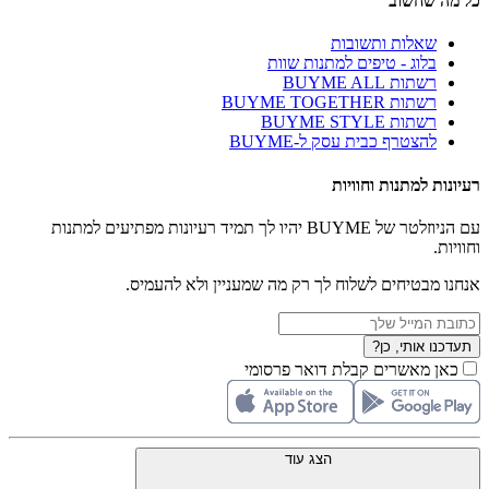
כל מה שחשוב
שאלות ותשובות
בלוג - טיפים למתנות שוות
רשתות BUYME ALL
רשתות BUYME TOGETHER
רשתות BUYME STYLE
להצטרף כבית עסק ל-BUYME
רעיונות למתנות וחוויות
עם הניוזלטר של BUYME יהיו לך תמיד רעיונות מפתיעים למתנות
וחוויות.
אנחנו מבטיחים לשלוח לך רק מה שמעניין ולא להעמיס.
תעדכנו אותי, כן?
כאן מאשרים קבלת דואר פרסומי
הצג עוד