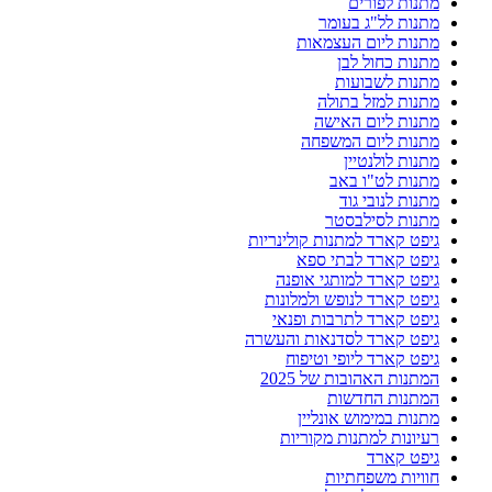
מתנות לפורים
מתנות לל"ג בעומר
מתנות ליום העצמאות
מתנות כחול לבן
מתנות לשבועות
מתנות למזל בתולה
מתנות ליום האישה
מתנות ליום המשפחה
מתנות לולנטיין
מתנות לט"ו באב
מתנות לנובי גוד
מתנות לסילבסטר
גיפט קארד למתנות קולינריות
גיפט קארד לבתי ספא
גיפט קארד למותגי אופנה
גיפט קארד לנופש ולמלונות
גיפט קארד לתרבות ופנאי
גיפט קארד לסדנאות והעשרה
גיפט קארד ליופי וטיפוח
המתנות האהובות של 2025
המתנות החדשות
מתנות במימוש אונליין
רעיונות למתנות מקוריות
גיפט קארד
חוויות משפחתיות