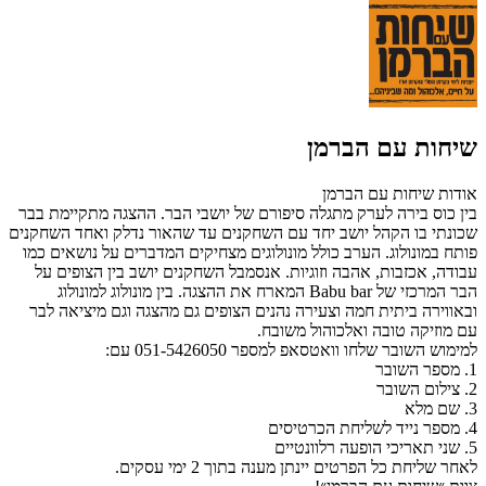
שיחות עם הברמן
אודות שיחות עם הברמן
בין כוס בירה לערק מתגלה סיפורם של יושבי הבר. ההצגה מתקיימת בבר
שכונתי בו הקהל יושב יחד עם השחקנים עד שהאור נדלק ואחד השחקנים
פותח במונולוג. הערב כולל מונולוגים מצחיקים המדברים על נושאים כמו
עבודה, אכזבות, אהבה וזוגיות. אנסמבל השחקנים יושב בין הצופים על
הבר המרכזי של Babu bar המארח את ההצגה. בין מונולוג למונולוג
ובאווירה ביתית חמה וצעירה נהנים הצופים גם מהצגה וגם מיציאה לבר
עם מוזיקה טובה ואלכוהול משובח.
למימוש השובר שלחו וואטסאפ למספר 051-5426050 עם:
1. מספר השובר
2. צילום השובר
3. שם מלא
4. מספר נייד לשליחת הכרטיסים
5. שני תאריכי הופעה רלוונטיים
לאחר שליחת כל הפרטים יינתן מענה בתוך 2 ימי עסקים.