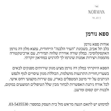
ספא נורמן
אודות ספא נורמן
בלב תל אביב, בשכונת "העיר הלבנה" הייחודית, נמצא מלון דה נורמן
האקסקלוסיבי. במלון שורה אווירת שלווה תמידית, עם ארכיטקטורה
מהממת ויצירות אמנות שיגרמו לך להרגיש במוזיאון יוקרתי.
הספא היוקרתי במלון דה נורמן מציע מגוון שירותים מפנקים לבאים
בשעריו,חוויית התרגעות מושלמת, הכוללת מגוון עיסויים לגוף ולנפש
הניתנים על ידי מיטב המטפלים בארץ, עם שירות מקצועי ויחס אישי.
לכל אורח ניתנת האפשרות לבחור מבין שלל הטיפולים המוצעים במקום,
ולבנות יום קסום ומרענן.
למימוש יש לתאם הגעה מראש מול בית העסק במספר:
03-5435530
.