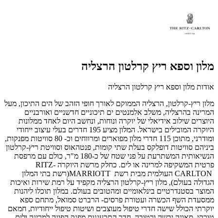
מלון וספא ריץ קרלטון הרצליה
אודות מלון וספא ריץ קרלטון הרצליה
מלון ריץ-קרלטון, הרצליה הממוקם לאורך חופי הזהב של הים התיכון, מעל
המרינה בהרצליה,
משלב אלמנטים ים תיכוניים חדשניים ואורבניים
היוצרים שילוב אידיאלי של יוקרה ונוחות,
ונחשב היום לאחד ממלונות
היוקרה המובילים בישראל.
המלון מציע 195 חדרים בעלי עיצוב ייחודי
ומודרני, מתוכן 115 חדרי מלון מפוארים ומרווחים וכ- 80 סוויטות מפנקות,
ביניהם סוויטות דופלקס בעלת שתי קומות, פנטהאוס וסוויטת ריץ-קרלטון
הנשיאותית המשתרעת על פני שטח של כ-180 מ"ר, כולם עם מרפסת
פרטית המשקיפה למרינה או לים.
כחלק מרשת היוקרה
RITZ-
CARLTON
העולמית מבית רשת
MARRIOTT
(רשת בתי המלון
הגדולה בעולם), מלון ריץ-קרלטון הרצליה מקפיד על רמת שירות ואיכות
המוצר בסטנדרטיים בינלאומיים ומהטובים בעולם. במלון תוכלו ליהנות
ממסעדת השף הכשרה ועטורת פרסים- הרברט סמואל, מתחם ספא
יוקרתי הכולל שישה חדרי טיפול מעוצבים ושיטות טיפול ייחודיות, חמאם
טורקי, סאונה יבשה ורטובה, חדר התרעננות מפנק הפונה למרינה ולים