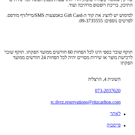
התיכון, בריכת רופטופ מרהיבה ועוד.
למימוש יש להציג את קוד ה-Gift Card באמצעות SMS/מייל/דף מודפס.
לפרטים נוספים: 09-3735555.
תוקף שובר כספי הינו לכל הפחות 60 חודשים ממועד הפקתו. תוקף שובר
לרכישת מוצר או שירות מסויים יהיה לכל הפחות 24 חודשים ממועד
הפקתו
השונית 4, הרצליה
073-2037620
rc.tlvrz.reservations@ritzcarlton.com
לאתר
פייסבוק