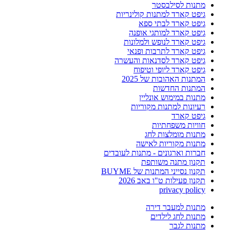
מתנות לסילבסטר
גיפט קארד למתנות קולינריות
גיפט קארד לבתי ספא
גיפט קארד למותגי אופנה
גיפט קארד לנופש ולמלונות
גיפט קארד לתרבות ופנאי
גיפט קארד לסדנאות והעשרה
גיפט קארד ליופי וטיפוח
המתנות האהובות של 2025
המתנות החדשות
מתנות במימוש אונליין
רעיונות למתנות מקוריות
גיפט קארד
חוויות משפחתיות
מתנות מומלצות לחג
מתנות מקוריות לאישה
חברות וארגונים - מתנות לעובדים
תקנון מתנה משותפת
תקנון נסייני המתנות של BUYME
תקנון פעילות ט"ו באב 2026
privacy policy
מתנות למעבר דירה
מתנות לחג לילדים
מתנות לגבר