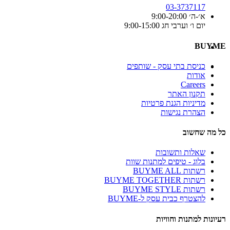
03-3737117
א׳-ה׳ 9:00-20:00
יום ו׳ וערבי חג 9:00-15:00
BUYME
כניסת בתי עסק - שותפים
אודות
Careers
תקנון האתר
מדיניות הגנת פרטיות
הצהרת נגישות
כל מה שחשוב
שאלות ותשובות
בלוג - טיפים למתנות שוות
רשתות BUYME ALL
רשתות BUYME TOGETHER
רשתות BUYME STYLE
להצטרף כבית עסק ל-BUYME
רעיונות למתנות וחוויות