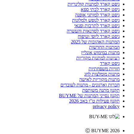
גיפט קארד למתנות קולינריות
גיפט קארד לבתי ספא
גיפט קארד למותגי אופנה
גיפט קארד לנופש ולמלונות
גיפט קארד לתרבות ופנאי
גיפט קארד לסדנאות והעשרה
גיפט קארד ליופי וטיפוח
המתנות האהובות של 2025
המתנות החדשות
מתנות במימוש אונליין
רעיונות למתנות מקוריות
גיפט קארד
חוויות משפחתיות
מתנות מומלצות לחג
מתנות מקוריות לאישה
חברות וארגונים - מתנות לעובדים
תקנון מתנה משותפת
תקנון נסייני המתנות של BUYME
תקנון פעילות ט"ו באב 2026
privacy policy
Ⓒ BUYME 2026