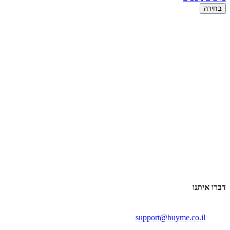
בחירה
דברו איתנו
support@buyme.co.il