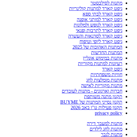
מתנות לסילבסטר
גיפט קארד למתנות קולינריות
גיפט קארד לבתי ספא
גיפט קארד למותגי אופנה
גיפט קארד לנופש ולמלונות
גיפט קארד לתרבות ופנאי
גיפט קארד לסדנאות והעשרה
גיפט קארד ליופי וטיפוח
המתנות האהובות של 2025
המתנות החדשות
מתנות במימוש אונליין
רעיונות למתנות מקוריות
גיפט קארד
חוויות משפחתיות
מתנות מומלצות לחג
מתנות מקוריות לאישה
חברות וארגונים - מתנות לעובדים
תקנון מתנה משותפת
תקנון נסייני המתנות של BUYME
תקנון פעילות ט"ו באב 2026
privacy policy
מתנות למעבר דירה
מתנות לחג לילדים
מתנות לגבר