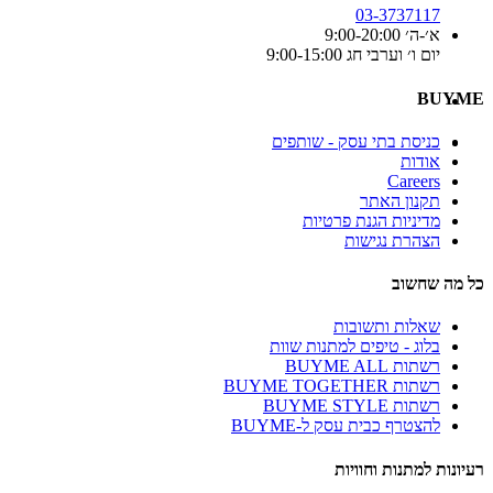
03-3737117
א׳-ה׳ 9:00-20:00
יום ו׳ וערבי חג 9:00-15:00
BUYME
כניסת בתי עסק - שותפים
אודות
Careers
תקנון האתר
מדיניות הגנת פרטיות
הצהרת נגישות
כל מה שחשוב
שאלות ותשובות
בלוג - טיפים למתנות שוות
רשתות BUYME ALL
רשתות BUYME TOGETHER
רשתות BUYME STYLE
להצטרף כבית עסק ל-BUYME
רעיונות למתנות וחוויות