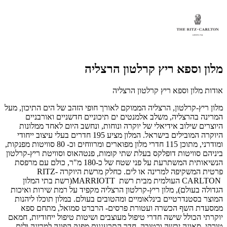
מלון וספא ריץ קרלטון הרצליה
אודות מלון וספא ריץ קרלטון הרצליה
מלון ריץ-קרלטון, הרצליה הממוקם לאורך חופי הזהב של הים התיכון, מעל
המרינה בהרצליה,
משלב אלמנטים ים תיכוניים חדשניים ואורבניים
היוצרים שילוב אידיאלי של יוקרה ונוחות,
ונחשב היום לאחד ממלונות
היוקרה המובילים בישראל.
המלון מציע 195 חדרים בעלי עיצוב ייחודי
ומודרני, מתוכן 115 חדרי מלון מפוארים ומרווחים וכ- 80 סוויטות מפנקות,
ביניהם סוויטות דופלקס בעלת שתי קומות, פנטהאוס וסוויטת ריץ-קרלטון
הנשיאותית המשתרעת על פני שטח של כ-180 מ"ר, כולם עם מרפסת
פרטית המשקיפה למרינה או לים.
כחלק מרשת היוקרה
RITZ-
CARLTON
העולמית מבית רשת
MARRIOTT
(רשת בתי המלון
הגדולה בעולם), מלון ריץ-קרלטון הרצליה מקפיד על רמת שירות ואיכות
המוצר בסטנדרטיים בינלאומיים ומהטובים בעולם. במלון תוכלו ליהנות
ממסעדת השף הכשרה ועטורת פרסים- הרברט סמואל, מתחם ספא
יוקרתי הכולל שישה חדרי טיפול מעוצבים ושיטות טיפול ייחודיות, חמאם
טורקי, סאונה יבשה ורטובה, חדר התרעננות מפנק הפונה למרינה ולים