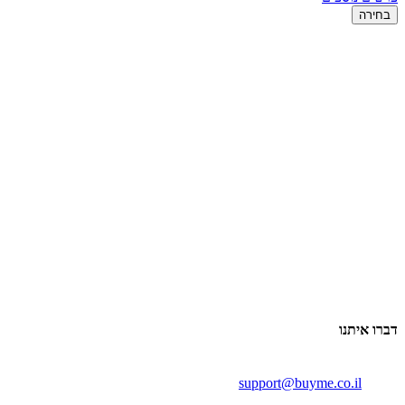
בחירה
דברו איתנו
support@buyme.co.il