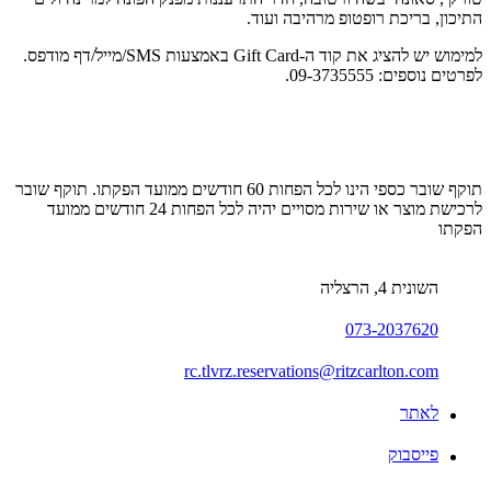
התיכון, בריכת רופטופ מרהיבה ועוד.
למימוש יש להציג את קוד ה-Gift Card באמצעות SMS/מייל/דף מודפס.
לפרטים נוספים: 09-3735555.
תוקף שובר כספי הינו לכל הפחות 60 חודשים ממועד הפקתו. תוקף שובר
לרכישת מוצר או שירות מסויים יהיה לכל הפחות 24 חודשים ממועד
הפקתו
השונית 4, הרצליה
073-2037620
rc.tlvrz.reservations@ritzcarlton.com
לאתר
פייסבוק