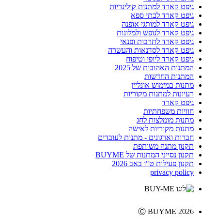
גיפט קארד למתנות קולינריות
גיפט קארד לבתי ספא
גיפט קארד למותגי אופנה
גיפט קארד לנופש ולמלונות
גיפט קארד לתרבות ופנאי
גיפט קארד לסדנאות והעשרה
גיפט קארד ליופי וטיפוח
המתנות האהובות של 2025
המתנות החדשות
מתנות במימוש אונליין
רעיונות למתנות מקוריות
גיפט קארד
חוויות משפחתיות
מתנות מומלצות לחג
מתנות מקוריות לאישה
חברות וארגונים - מתנות לעובדים
תקנון מתנה משותפת
תקנון נסייני המתנות של BUYME
תקנון פעילות ט"ו באב 2026
privacy policy
Ⓒ BUYME 2026