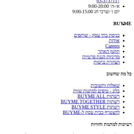
03-3737117
א׳-ה׳ 9:00-20:00
יום ו׳ וערבי חג 9:00-15:00
BUYME
כניסת בתי עסק - שותפים
אודות
Careers
תקנון האתר
מדיניות הגנת פרטיות
הצהרת נגישות
כל מה שחשוב
שאלות ותשובות
בלוג - טיפים למתנות שוות
רשתות BUYME ALL
רשתות BUYME TOGETHER
רשתות BUYME STYLE
להצטרף כבית עסק ל-BUYME
רעיונות למתנות וחוויות