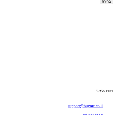
בחירה
דברו איתנו
support@buyme.co.il