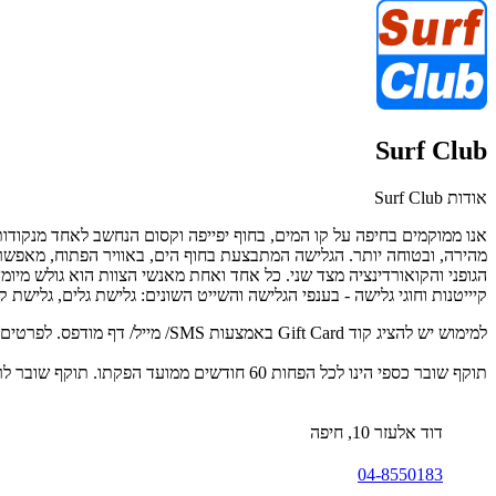
Surf Club
אודות Surf Club
אנו ממוקמים בחיפה על קו המים, בחוף יפייפה וקסום הנחשב לאחד מנקודות
מהירה, ובטוחה יותר. הגלישה המתבצעת בחוף הים, באוויר הפתוח, מאפשר
הגופני והקואורדינציה מצד שני. כל אחד ואחת מאנשי הצוות הוא גולש מיומ
קיייטנות וחוגי גלישה - בענפי הגלישה והשייט השונים: גלישת גלים, גלישת ק
למימוש יש להציג קוד Gift Card באמצעות SMS/ מייל/ דף מודפס. לפרטים נוספים ותיאום: 04-8550183. ניתן לממש את ה- Gift Card הכספי בחנות/מועדון בית העסק.
תוקף שובר כספי הינו לכל הפחות 60 חודשים ממועד הפקתו. תוקף שובר לרכישת מוצר או שירות מסויים יהיה לכל הפחות 24 חודשים ממועד הפקתו
דוד אלעזר 10, חיפה
04-8550183