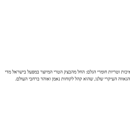
פא ג'ונס טמון באיכות וטריות חומרי הגלם: החל מהבצק הטרי המיוצר במפעל בישראל מדי