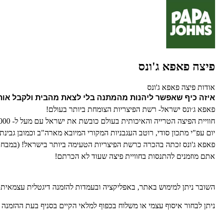
פיצה פאפא ג'ונס
אודות פיצה פאפא ג'ונס
איזה כיף שאפשר ליהנות מהמתנה בלי לצאת מהבית ולקבל אות
פאפא ג׳ונס ישראל-
רשת הפיצריות הצומחת ביותר בעולם!
חוויית הפיצה הטרי
י
ה והאיכותית בעולם
כובשת את ישראל
יום עפ"י מתכון סודי, רוטב העגבניות המקורי המיובא מארה"ב וכמובן גבינת מוצרלה 100%. כל אלו מהווים את סוד ההצלחה הבינלאומי שלנו ואת מקור הגאווה העיקרי שלנו, שהוא קהל לקוחות נא
פאפא ג'ונס זכתה בהכרה כרשת הפיצריות הטעימה ביותר בישראל! (במבחני טעימה עיו
אתם מוזמנים להתנסות בחוויית פיצה שעוד לא הכרתם!
השובר ניתן למימוש באתר, באפליקציה ובעמדות להזמנה דיגטלית עצמאית ב
ניתן לבחור איסוף עצמי או משלוח בכפוף ל
מלאי הקיים בסניף בעת ההזמנה ו