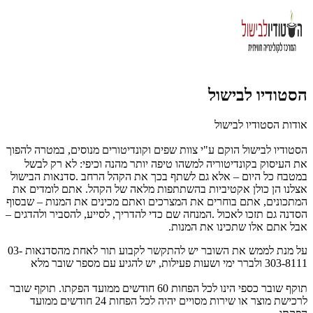
הסטודיו לבישול
אודות הסטודיו לבישול
הסטודיו לבישול
הוקם ע"י צוות שפים וקונדיטורים מנוסים, במטרה להפוך
את העיסוק בקונדיטוריה למשהו טיפה יותר מהנה וכיפי: לא רק לבשל
במטבח כל היום – אלא גם לשתף בכך את הקהל הרחב
.
סדנאות הבישול
אצלנו הן כולן אקטיביות בהשתתפות מלאה של הקהל. אתם לומדים את
המתכונים, אתם בוחרים את המצרכים ואתם מכינים את המנות – שבסוף
הסדנה גם תזכו לאכול
.
המנחה שם כדי להדריך, לסייע, להסביר ולהדגים –
אבל אתם אלו שתכינו את המנות
.
על מנת לממש את השובר יש להתקשר לקבוע תור לאחת מהסדנאות 03-
303-8111 ולברר ימי ושעות פעילות, יש להגיע עם מספר שובר מלא
תוקף שובר כספי הינו לכל הפחות 60 חודשים ממועד הפקתו. תוקף שובר
לרכישת מוצר או שירות מסויים יהיה לכל הפחות 24 חודשים ממועד