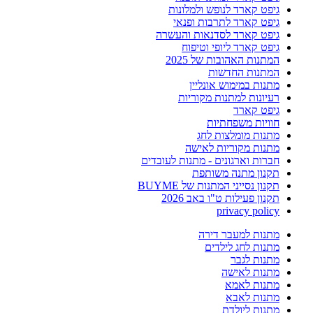
גיפט קארד לנופש ולמלונות
גיפט קארד לתרבות ופנאי
גיפט קארד לסדנאות והעשרה
גיפט קארד ליופי וטיפוח
המתנות האהובות של 2025
המתנות החדשות
מתנות במימוש אונליין
רעיונות למתנות מקוריות
גיפט קארד
חוויות משפחתיות
מתנות מומלצות לחג
מתנות מקוריות לאישה
חברות וארגונים - מתנות לעובדים
תקנון מתנה משותפת
תקנון נסייני המתנות של BUYME
תקנון פעילות ט"ו באב 2026
privacy policy
מתנות למעבר דירה
מתנות לחג לילדים
מתנות לגבר
מתנות לאישה
מתנות לאמא
מתנות לאבא
מתנות ליולדת