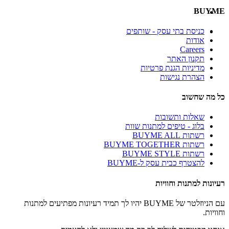
BUYME
כניסת בתי עסק - שותפים
אודות
Careers
תקנון האתר
מדיניות הגנת פרטיות
הצהרת נגישות
כל מה שחשוב
שאלות ותשובות
בלוג - טיפים למתנות שוות
רשתות BUYME ALL
רשתות BUYME TOGETHER
רשתות BUYME STYLE
להצטרף כבית עסק ל-BUYME
רעיונות למתנות וחוויות
עם הניוזלטר של BUYME יהיו לך תמיד רעיונות מפתיעים למתנות
וחוויות.