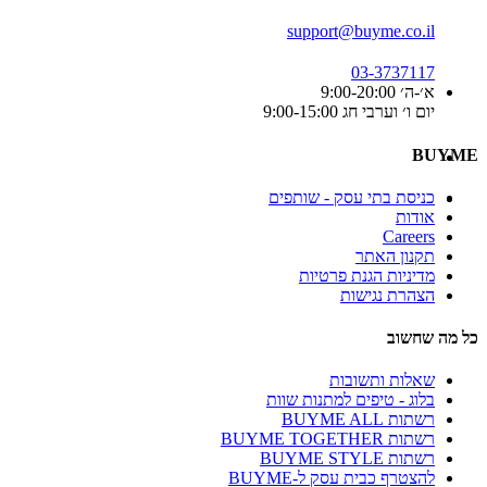
support@buyme.co.il
03-3737117
א׳-ה׳ 9:00-20:00
יום ו׳ וערבי חג 9:00-15:00
BUYME
כניסת בתי עסק - שותפים
אודות
Careers
תקנון האתר
מדיניות הגנת פרטיות
הצהרת נגישות
כל מה שחשוב
שאלות ותשובות
בלוג - טיפים למתנות שוות
רשתות BUYME ALL
רשתות BUYME TOGETHER
רשתות BUYME STYLE
להצטרף כבית עסק ל-BUYME