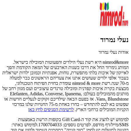
נעלי נמרוד
אודות נעלי נמרוד
nimrod&more היא רשת נעלי הילדים והפעוטות המובילה בישראל.
המותג נימרוד החל את דרכו בשנות הארבעים של המאה הקודמת והפך
לאייקון של איכות בלתי מתפשרת, נוחות, אפנתיות וכמובן ילדות ישראלית
בעבור אלפי ילדים שעושים אתנו את צעדיהם הראשונים כבר למעלה
מ-70 שנה.רשת nimrod & more עומדת בחזית הפיתוח הטכנולוגי,
מבצעת בקרת איכות קפדנית ומובילה טרנדים עיצוביים ועם מגוון רחב של
מותגים מהמובילים בעולם: Elefanten, Adidas, Converse, Ipanema,
Vans, Blundstone. אז בפעם הבאה שילדיכם זקוקים לנעליים חדשות או
שפשוט בא לכם להתחדש – בחרו באחת מ-75 החנויות שלנו במרכזי
הקניות המובילים ברחבי הארץ.
לרשימת הסניפים לחץ כאן
למימוש יש להציג את קוד ה-Gift Card בקופות הרשת באמצעות
SMS/מייל/דף מודפס. לפרטים נוספים: 1700704033.למימוש באתר:
בהגעה לתשלום יש לסמן "תווי קנייה" בתחתית העמוד ולהזין את קוד