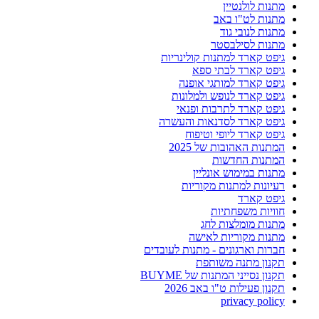
מתנות לולנטיין
מתנות לט"ו באב
מתנות לנובי גוד
מתנות לסילבסטר
גיפט קארד למתנות קולינריות
גיפט קארד לבתי ספא
גיפט קארד למותגי אופנה
גיפט קארד לנופש ולמלונות
גיפט קארד לתרבות ופנאי
גיפט קארד לסדנאות והעשרה
גיפט קארד ליופי וטיפוח
המתנות האהובות של 2025
המתנות החדשות
מתנות במימוש אונליין
רעיונות למתנות מקוריות
גיפט קארד
חוויות משפחתיות
מתנות מומלצות לחג
מתנות מקוריות לאישה
חברות וארגונים - מתנות לעובדים
תקנון מתנה משותפת
תקנון נסייני המתנות של BUYME
תקנון פעילות ט"ו באב 2026
privacy policy