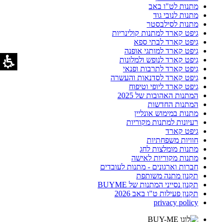
מתנות לט"ו באב
מתנות לנובי גוד
מתנות לסילבסטר
גיפט קארד למתנות קולינריות
גיפט קארד לבתי ספא
גיפט קארד למותגי אופנה
גיפט קארד לנופש ולמלונות
גיפט קארד לתרבות ופנאי
גיפט קארד לסדנאות והעשרה
גיפט קארד ליופי וטיפוח
המתנות האהובות של 2025
המתנות החדשות
מתנות במימוש אונליין
רעיונות למתנות מקוריות
גיפט קארד
חוויות משפחתיות
מתנות מומלצות לחג
מתנות מקוריות לאישה
חברות וארגונים - מתנות לעובדים
תקנון מתנה משותפת
תקנון נסייני המתנות של BUYME
תקנון פעילות ט"ו באב 2026
privacy policy