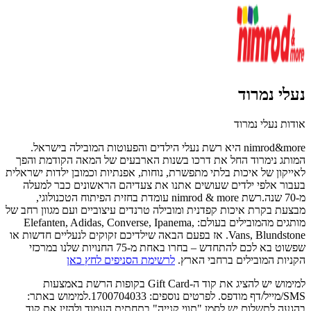
נעלי נמרוד
אודות נעלי נמרוד
nimrod&more היא רשת נעלי הילדים והפעוטות המובילה בישראל.
המותג נימרוד החל את דרכו בשנות הארבעים של המאה הקודמת והפך
לאייקון של איכות בלתי מתפשרת, נוחות, אפנתיות וכמובן ילדות ישראלית
בעבור אלפי ילדים שעושים אתנו את צעדיהם הראשונים כבר למעלה
מ-70 שנה.רשת nimrod & more עומדת בחזית הפיתוח הטכנולוגי,
מבצעת בקרת איכות קפדנית ומובילה טרנדים עיצוביים ועם מגוון רחב של
מותגים מהמובילים בעולם: Elefanten, Adidas, Converse, Ipanema,
Vans, Blundstone. אז בפעם הבאה שילדיכם זקוקים לנעליים חדשות או
שפשוט בא לכם להתחדש – בחרו באחת מ-75 החנויות שלנו במרכזי
הקניות המובילים ברחבי הארץ.
לרשימת הסניפים לחץ כאן
למימוש יש להציג את קוד ה-Gift Card בקופות הרשת באמצעות
SMS/מייל/דף מודפס. לפרטים נוספים: 1700704033.למימוש באתר:
בהגעה לתשלום יש לסמן "תווי קנייה" בתחתית העמוד ולהזין את קוד