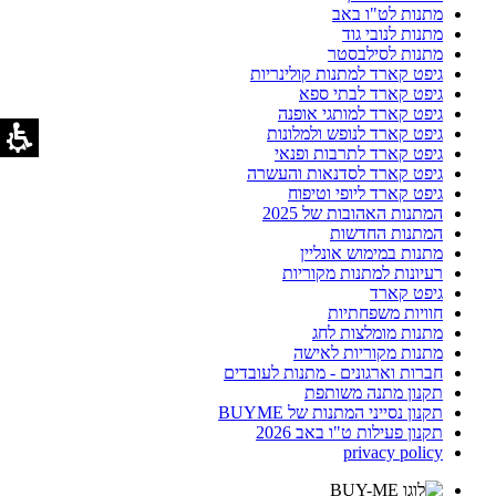
מתנות לט"ו באב
מתנות לנובי גוד
מתנות לסילבסטר
גיפט קארד למתנות קולינריות
גיפט קארד לבתי ספא
גיפט קארד למותגי אופנה
גיפט קארד לנופש ולמלונות
גיפט קארד לתרבות ופנאי
גיפט קארד לסדנאות והעשרה
גיפט קארד ליופי וטיפוח
המתנות האהובות של 2025
המתנות החדשות
מתנות במימוש אונליין
רעיונות למתנות מקוריות
גיפט קארד
חוויות משפחתיות
מתנות מומלצות לחג
מתנות מקוריות לאישה
חברות וארגונים - מתנות לעובדים
תקנון מתנה משותפת
תקנון נסייני המתנות של BUYME
תקנון פעילות ט"ו באב 2026
privacy policy