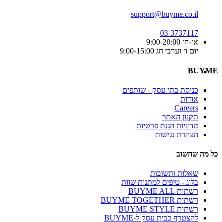
support@buyme.co.il
03-3737117
א׳-ה׳ 9:00-20:00
יום ו׳ וערבי חג 9:00-15:00
BUYME
כניסת בתי עסק - שותפים
אודות
Careers
תקנון האתר
מדיניות הגנת פרטיות
הצהרת נגישות
כל מה שחשוב
שאלות ותשובות
בלוג - טיפים למתנות שוות
רשתות BUYME ALL
רשתות BUYME TOGETHER
רשתות BUYME STYLE
להצטרף כבית עסק ל-BUYME