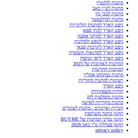
מתנות לולנטיין
מתנות לט"ו באב
מתנות לנובי גוד
מתנות לסילבסטר
גיפט קארד למתנות קולינריות
גיפט קארד לבתי ספא
גיפט קארד למותגי אופנה
גיפט קארד לנופש ולמלונות
גיפט קארד לתרבות ופנאי
גיפט קארד לסדנאות והעשרה
גיפט קארד ליופי וטיפוח
המתנות האהובות של 2025
המתנות החדשות
מתנות במימוש אונליין
רעיונות למתנות מקוריות
גיפט קארד
חוויות משפחתיות
מתנות מומלצות לחג
מתנות מקוריות לאישה
חברות וארגונים - מתנות לעובדים
תקנון מתנה משותפת
תקנון נסייני המתנות של BUYME
תקנון פעילות ט"ו באב 2026
privacy policy