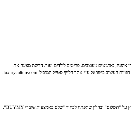
רי אופנה, גאדג'טים מעוצבים, פריטים לילדים ועוד. הרשת מציגה את
האוסף הגדול ביותר של פריטים בעיצוב ישראלי לצד פריטים של מותגי העיצוב מהשורה הראשונה המיובאים מחו"ל. הרשת הוגדרה כ – "MECCA" של חנויות העיצוב בישראל ע"י אתר הלייף סטייל המוביל luxuryculture.com.
 "תשלום" ובחלון שתפתח לבחור "שלם באמצעות שוברי BUYMY".