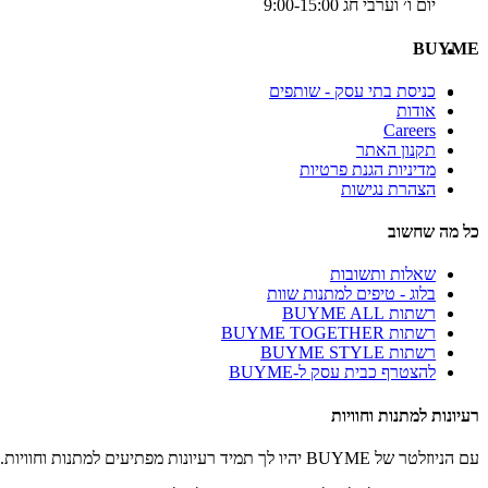
יום ו׳ וערבי חג 9:00-15:00
BUYME
כניסת בתי עסק - שותפים
אודות
Careers
תקנון האתר
מדיניות הגנת פרטיות
הצהרת נגישות
כל מה שחשוב
שאלות ותשובות
בלוג - טיפים למתנות שוות
רשתות BUYME ALL
רשתות BUYME TOGETHER
רשתות BUYME STYLE
להצטרף כבית עסק ל-BUYME
רעיונות למתנות וחוויות
עם הניוזלטר של BUYME יהיו לך תמיד רעיונות מפתיעים למתנות וחוויות.