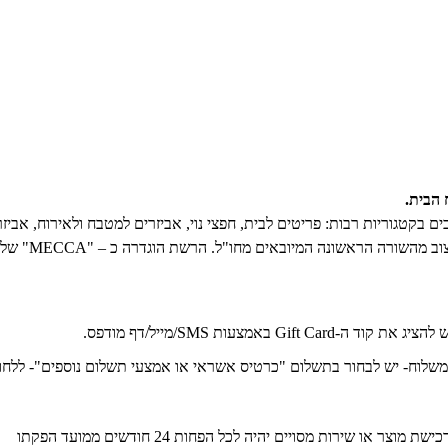
ח הבית.
ם בקטגוריות רבות: פריטים לבית, חפצי נוי, אביזרים למטבח ולאירוח, אביז
וד ה-Gift Card באמצעות SMS/מייל/דף מודפס.
שלוח- יש לבחור בתשלום "כרטיס אשראי או אמצעי תשלום נוספים"- ללחוץ על