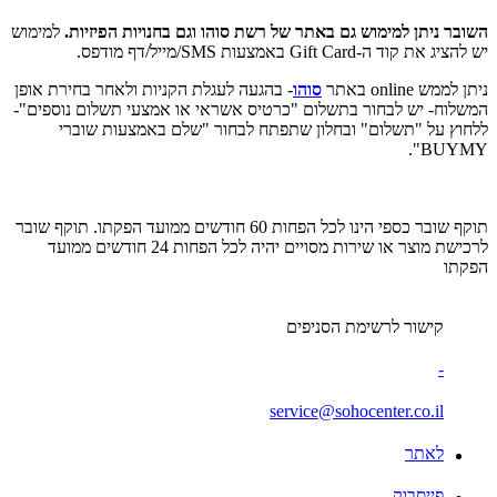
השובר ניתן למימוש גם באתר של רשת סוהו וגם בחנויות הפיזיות.
למימוש
יש להציג את קוד ה-Gift Card באמצעות SMS/מייל/דף מודפס.
ניתן לממש online באתר
סוהו
- בהגעה לעגלת הקניות ולאחר בחירת אופן
המשלוח- יש לבחור בתשלום "כרטיס אשראי או אמצעי תשלום נוספים"-
ללחוץ על "תשלום" ובחלון שתפתח לבחור "שלם באמצעות שוברי
BUYMY".
תוקף שובר כספי הינו לכל הפחות 60 חודשים ממועד הפקתו. תוקף שובר
לרכישת מוצר או שירות מסויים יהיה לכל הפחות 24 חודשים ממועד
הפקתו
קישור לרשימת הסניפים
-
service@sohocenter.co.il
לאתר
פייסבוק