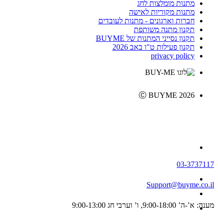
מתנות מומלצות לחג
מתנות מקוריות לאישה
חברות וארגונים - מתנות לעובדים
תקנון מתנה משותפת
תקנון נסייני המתנות של BUYME
תקנון פעילות ט"ו באב 2026
privacy policy
Ⓒ BUYME 2026
03-3737117
Support@buyme.co.il
מענה: א’-ה’ 9:00-18:00, ו’ וערבי חג 9:00-13:00