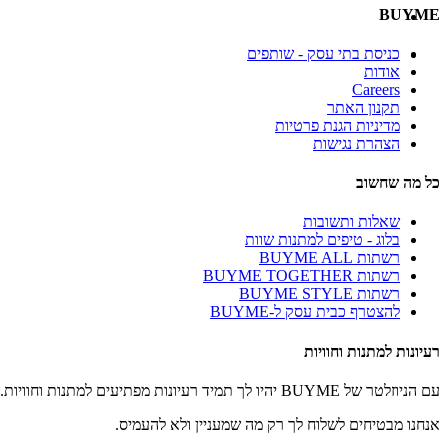
BUYME
כניסת בתי עסק - שותפים
אודות
Careers
תקנון האתר
מדיניות הגנת פרטיות
הצהרת נגישות
כל מה שחשוב
שאלות ותשובות
בלוג - טיפים למתנות שוות
רשתות BUYME ALL
רשתות BUYME TOGETHER
רשתות BUYME STYLE
להצטרף כבית עסק ל-BUYME
רעיונות למתנות וחוויות
עם הניוזלטר של BUYME יהיו לך תמיד רעיונות מפתיעים למתנות וחוויות.
אנחנו מבטיחים לשלוח לך רק מה שמעניין ולא להעמיס.