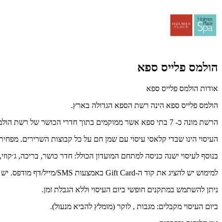
הולמס פלייס ספא
אודות הולמס פלייס ספא
הולמס פלייס ספא הינה רשת הספא הגדולה בארץ.
הרשת מונה כ- 7 בתי ספא אשר ממוקמים בתוך חדרי הכושר של רשת הולמס פלייס.
העיסוי הינו שבדי קלאסי עיסוי עם שמן חם על כל קבוצות השרירים. מפחית
בנוסף לעיסוי ישנה כניסה למתחם המועדון הכולל: חדר כושר, בריכה, ג׳קוזי
למימוש יש להציג את קוד ה-Gift Card באמצעות SMS/מייל/דף מודפס. יש לבצע תיאום מראש מול בית העסק 9940* או בוואצאפ https://bit.ly/3szDXrh.
ניתן להשתמש במתקנים חופשי ביום העיסוי וללא הגבלת זמן.
ביום העיסוי מקבלים: מגבות , לוקר (מומלץ להביא מנעול).