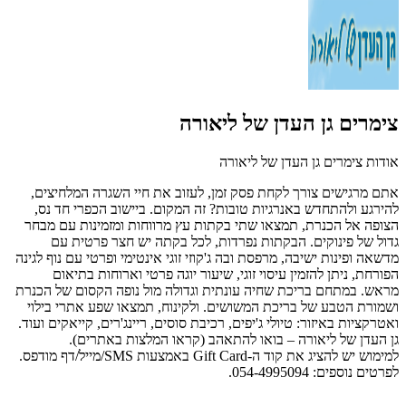
צימרים גן העדן של ליאורה
אודות צימרים גן העדן של ליאורה
אתם מרגישים צורך לקחת פסק זמן, לעזוב את חיי השגרה המלחיצים,
להירגע ולהתחדש באנרגיות טובות? זה המקום.
ביישוב הכפרי חד נס,
הצופה אל הכנרת, תמצאו שתי בקתות עץ מרווחות ומזמינות עם מבחר
גדול של פינוקים. הבקתות נפרדות, לכל בקתה יש חצר פרטית עם
מדשאה ופינות ישיבה, מרפסת ובה ג'קוזי זוגי אינטימי ופרטי עם נוף לגינה
הפורחת, ניתן להזמין עיסוי זוגי, שיעור יוגה פרטי וארוחות בתיאום
מראש.
במתחם בריכת שחיה עונתית וגדולה מול נופה הקסום של הכנרת
ושמורת הטבע של בריכת המשושים.
ולקינוח, תמצאו שפע אתרי בילוי
ואטרקציות באיזור: טיולי ג'יפים, רכיבת סוסים, ריינג'רים, קייאקים ועוד.
גן העדן של ליאורה – בואו להתאהב (קראו המלצות באתרים).
למימוש יש להציג את קוד ה-Gift Card באמצעות SMS/מייל/דף מודפס.
לפרטים נוספים: 054-4995094.