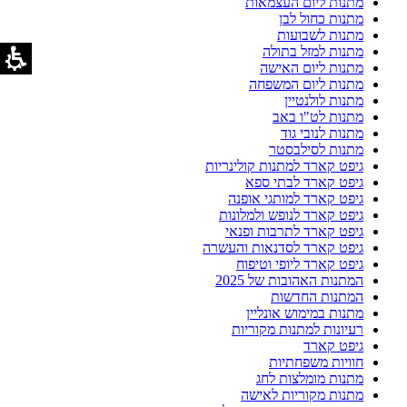
מתנות ליום העצמאות
מתנות כחול לבן
מתנות לשבועות
מתנות למזל בתולה
מתנות ליום האישה
מתנות ליום המשפחה
מתנות לולנטיין
מתנות לט"ו באב
מתנות לנובי גוד
מתנות לסילבסטר
גיפט קארד למתנות קולינריות
גיפט קארד לבתי ספא
גיפט קארד למותגי אופנה
גיפט קארד לנופש ולמלונות
גיפט קארד לתרבות ופנאי
גיפט קארד לסדנאות והעשרה
גיפט קארד ליופי וטיפוח
המתנות האהובות של 2025
המתנות החדשות
מתנות במימוש אונליין
רעיונות למתנות מקוריות
גיפט קארד
חוויות משפחתיות
מתנות מומלצות לחג
מתנות מקוריות לאישה