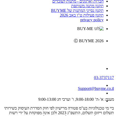
חברות וארגונים - מתנות לעובדים
תקנון מתנה משותפת
תקנון נסייני המתנות של BUYME
תקנון פעילות ט"ו באב 2026
privacy policy
Ⓒ BUYME 2026
03-3737117
Support@buyme.co.il
מענה: א’-ה’ 9:00-18:00, ו’ וערבי חג 9:00-13:00
ביי מי טכנולוגיות בע"מ פטורה מרישיון לפי חוק הסדרת העיסוק בשירותי
תשלום וייזום תשלום, התשפ"ג 2023 ולכן אינה מפוקחת על ידי רשות