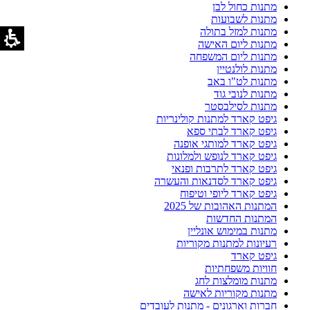
מתנות כחול לבן
מתנות לשבועות
מתנות למזל בתולה
מתנות ליום האישה
מתנות ליום המשפחה
מתנות לולנטיין
מתנות לט"ו באב
מתנות לנובי גוד
מתנות לסילבסטר
גיפט קארד למתנות קולינריות
גיפט קארד לבתי ספא
גיפט קארד למותגי אופנה
גיפט קארד לנופש ולמלונות
גיפט קארד לתרבות ופנאי
גיפט קארד לסדנאות והעשרה
גיפט קארד ליופי וטיפוח
המתנות האהובות של 2025
המתנות החדשות
מתנות במימוש אונליין
רעיונות למתנות מקוריות
גיפט קארד
חוויות משפחתיות
מתנות מומלצות לחג
מתנות מקוריות לאישה
חברות וארגונים - מתנות לעובדים