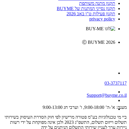
תקנון מתנה משותפת
תקנון נסייני המתנות של BUYME
תקנון פעילות ט"ו באב 2026
privacy policy
Ⓒ BUYME 2026
03-3737117
Support@buyme.co.il
מענה: א’-ה’ 9:00-18:00, ו’ וערבי חג 9:00-13:00
ביי מי טכנולוגיות בע"מ פטורה מרישיון לפי חוק הסדרת העיסוק בשירותי
תשלום וייזום תשלום, התשפ"ג 2023 ולכן אינה מפוקחת על ידי רשות
ניירות ערך לעניין שירותי התשלום הניתנים על ידה