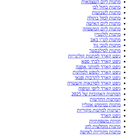
מתנות ליום העצמאות
מתנות כחול לבן
מתנות לשבועות
מתנות למזל בתולה
מתנות ליום האישה
מתנות ליום המשפחה
מתנות לולנטיין
מתנות לט"ו באב
מתנות לנובי גוד
מתנות לסילבסטר
גיפט קארד למתנות קולינריות
גיפט קארד לבתי ספא
גיפט קארד למותגי אופנה
גיפט קארד לנופש ולמלונות
גיפט קארד לתרבות ופנאי
גיפט קארד לסדנאות והעשרה
גיפט קארד ליופי וטיפוח
המתנות האהובות של 2025
המתנות החדשות
מתנות במימוש אונליין
רעיונות למתנות מקוריות
גיפט קארד
חוויות משפחתיות
מתנות מומלצות לחג
מתנות מקוריות לאישה