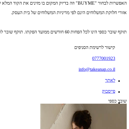
האפשרות לבחור "BUYME" וזה בדיוק המקום בו מזינים את הקוד המלא של השובר.
אזורי חלוקת המשלוחים הינם לפי מדיניות המשלוחים של בית העסק.
תוקף שובר כספי הינו לכל הפחות 60 חודשים ממועד הפקתו. תוקף שובר לרכישת מוצר או שירות מסויים יהיה לכל הפחות 24 חודשים ממועד הפקתו
קישור לרשימת הסניפים
0777001923
info@takeanap.co.il
לאתר
פייסבוק
שובר כספי