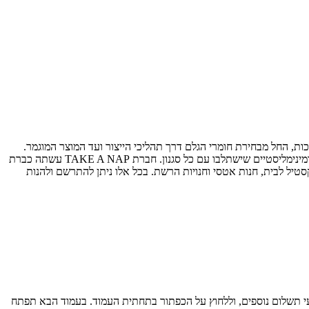
איכות, החל מבחירת חומרי הגלם דרך תהליכי הייצור ועד המוצר המוגמר.
העיצובים מתאפיינים בקווים נקיים ושקטים, מתוך תפיסה כי על סביבת השינה להשרות תחושת רוגע ונינוחות. בכל העיצובים ניתן למצוא קווים שקטים ומינימליסטיים שישתלבו עם כל סגנון. חברת TAKE A NAP עשתה כברת
סטיל לבית, חנות אטסי וחנויות הרשת. בכל אלו ניתן להתרשם ולהנות
 תשלום נוספים, וללחוץ על הכפתור בתחתית העמוד. בעמוד הבא תפתח