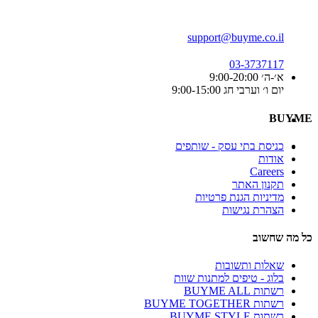
support@buyme.co.il
03-3737117
א׳-ה׳ 9:00-20:00
יום ו׳ וערבי חג 9:00-15:00
BUYME
כניסת בתי עסק - שותפים
אודות
Careers
תקנון האתר
מדיניות הגנת פרטיות
הצהרת נגישות
כל מה שחשוב
שאלות ותשובות
בלוג - טיפים למתנות שוות
רשתות BUYME ALL
רשתות BUYME TOGETHER
רשתות BUYME STYLE