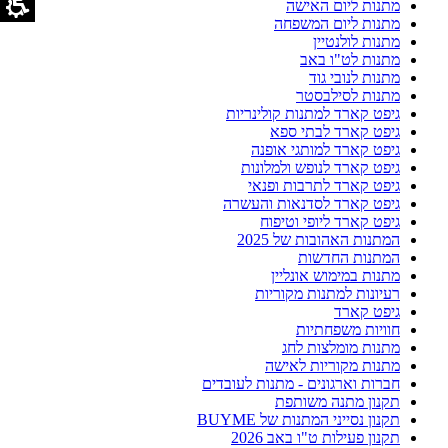
מתנות ליום האישה
מתנות ליום המשפחה
מתנות לולנטיין
מתנות לט"ו באב
מתנות לנובי גוד
מתנות לסילבסטר
גיפט קארד למתנות קולינריות
גיפט קארד לבתי ספא
גיפט קארד למותגי אופנה
גיפט קארד לנופש ולמלונות
גיפט קארד לתרבות ופנאי
גיפט קארד לסדנאות והעשרה
גיפט קארד ליופי וטיפוח
המתנות האהובות של 2025
המתנות החדשות
מתנות במימוש אונליין
רעיונות למתנות מקוריות
גיפט קארד
חוויות משפחתיות
מתנות מומלצות לחג
מתנות מקוריות לאישה
חברות וארגונים - מתנות לעובדים
תקנון מתנה משותפת
תקנון נסייני המתנות של BUYME
תקנון פעילות ט"ו באב 2026