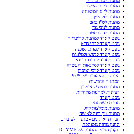
מתנות למזל בתולה
מתנות ליום האישה
מתנות ליום המשפחה
מתנות לולנטיין
מתנות לט"ו באב
מתנות לנובי גוד
מתנות לסילבסטר
גיפט קארד למתנות קולינריות
גיפט קארד לבתי ספא
גיפט קארד למותגי אופנה
גיפט קארד לנופש ולמלונות
גיפט קארד לתרבות ופנאי
גיפט קארד לסדנאות והעשרה
גיפט קארד ליופי וטיפוח
המתנות האהובות של 2025
המתנות החדשות
מתנות במימוש אונליין
רעיונות למתנות מקוריות
גיפט קארד
חוויות משפחתיות
מתנות מומלצות לחג
מתנות מקוריות לאישה
חברות וארגונים - מתנות לעובדים
תקנון מתנה משותפת
תקנון נסייני המתנות של BUYME