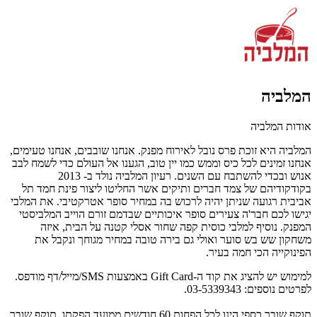
המלביה
אודות המלביה
המלביה היא זוכת פרס נובל לאירוח מפנק. אנחנו שובבים, אנחנו טעימים,
אנחנו זמינים לכל כיס וממש כמו יין טוב, הגענו אל העולם כדי לשמח לבב
אנוש ובכדי להשתבח עם השנים. רעיון המלביה נולד ב- 2013
בקודקודיהם של צמד חברים ותיקים אשר החליטו ליצור פינת חמד תל
אביבית רגועה שניתן יהיה לרכוש בה במחיר סופר אטרקטיבי. את המלבי
יגישו לכם חבר'ה צעירים סופר איכותיים שבדמם זורם הוייב המלביסטי
המפנק. נוסיף למלבי כוסית קפה שחור אסלי קטנה על הבית, איזה
משחקון שש בש סוער ואולי גם בירה טובה במחיר מגוחך ונקבל את
הפינוקייה הכי חמה בעיר.
למימוש יש להציג את קוד ה-Gift Card באמצעות SMS/מייל/דף מודפס.
לפרטים נוספים: 03-5339343.
תוקף שובר כספי הינו לכל הפחות 60 חודשים ממועד הפקתו. תוקף שובר