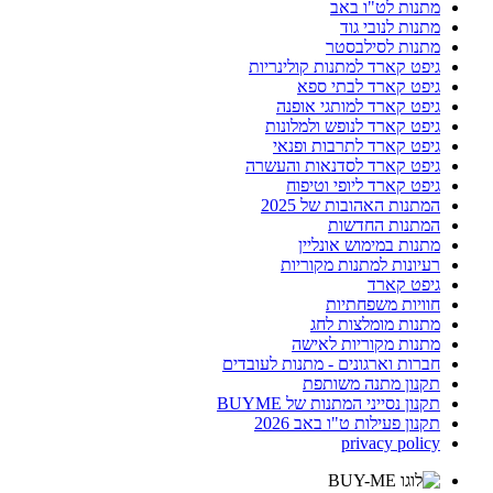
מתנות לט"ו באב
מתנות לנובי גוד
מתנות לסילבסטר
גיפט קארד למתנות קולינריות
גיפט קארד לבתי ספא
גיפט קארד למותגי אופנה
גיפט קארד לנופש ולמלונות
גיפט קארד לתרבות ופנאי
גיפט קארד לסדנאות והעשרה
גיפט קארד ליופי וטיפוח
המתנות האהובות של 2025
המתנות החדשות
מתנות במימוש אונליין
רעיונות למתנות מקוריות
גיפט קארד
חוויות משפחתיות
מתנות מומלצות לחג
מתנות מקוריות לאישה
חברות וארגונים - מתנות לעובדים
תקנון מתנה משותפת
תקנון נסייני המתנות של BUYME
תקנון פעילות ט"ו באב 2026
privacy policy