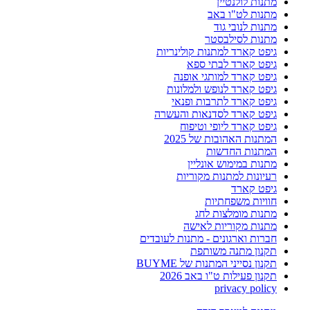
מתנות לולנטיין
מתנות לט"ו באב
מתנות לנובי גוד
מתנות לסילבסטר
גיפט קארד למתנות קולינריות
גיפט קארד לבתי ספא
גיפט קארד למותגי אופנה
גיפט קארד לנופש ולמלונות
גיפט קארד לתרבות ופנאי
גיפט קארד לסדנאות והעשרה
גיפט קארד ליופי וטיפוח
המתנות האהובות של 2025
המתנות החדשות
מתנות במימוש אונליין
רעיונות למתנות מקוריות
גיפט קארד
חוויות משפחתיות
מתנות מומלצות לחג
מתנות מקוריות לאישה
חברות וארגונים - מתנות לעובדים
תקנון מתנה משותפת
תקנון נסייני המתנות של BUYME
תקנון פעילות ט"ו באב 2026
privacy policy