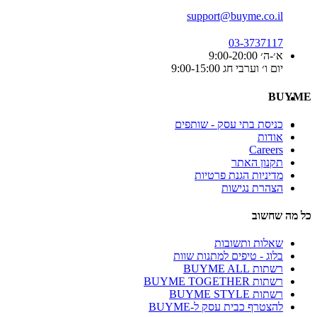
support@buyme.co.il
03-3737117
א׳-ה׳ 9:00-20:00
יום ו׳ וערבי חג 9:00-15:00
BUYME
כניסת בתי עסק - שותפים
אודות
Careers
תקנון האתר
מדיניות הגנת פרטיות
הצהרת נגישות
כל מה שחשוב
שאלות ותשובות
בלוג - טיפים למתנות שוות
רשתות BUYME ALL
רשתות BUYME TOGETHER
רשתות BUYME STYLE
להצטרף כבית עסק ל-BUYME