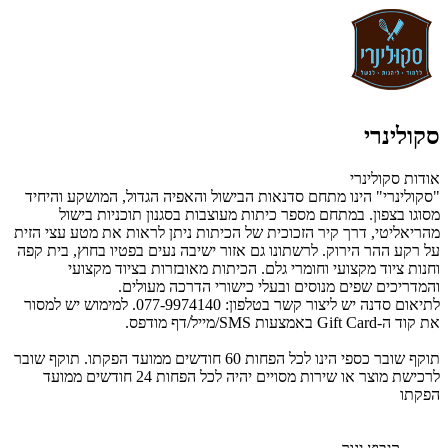
סקולינרי
אודות סקולינרי
"סקולינרי" הינו מתחם סדנאות הבישול והאפיה הגדול, המושקע והיחיד
מסוגו בצפון. במתחם מספר כיתות מעוצבות בסגנון תוכניות בישול
מהריאליטי, דרך קיר הזכוכית של הכיתות ניתן לראות את מטע עצי הזית
על רקע ההר הירוק. לרשתונו גם אזור ישיבה נעים בפטיו בחוץ, בית קפה
וחנות ציוד מקצועי וחומרי גלם. הכיתות מאובזרות בציוד מקצועי
והמדריכים שפים מנוסים ובעלי כישורי הדרכה מעולים.
לתיאום סדנה יש ליצור קשר בטלפון: 077-9974140. למימוש יש למסור
את קוד ה-Gift Card באמצעות SMS/מייל/דף מודפס.
תוקף שובר כספי הינו לכל הפחות 60 חודשים ממועד הפקתו. תוקף שובר
לרכישת מוצר או שירות מסויים יהיה לכל הפחות 24 חודשים ממועד
הפקתו