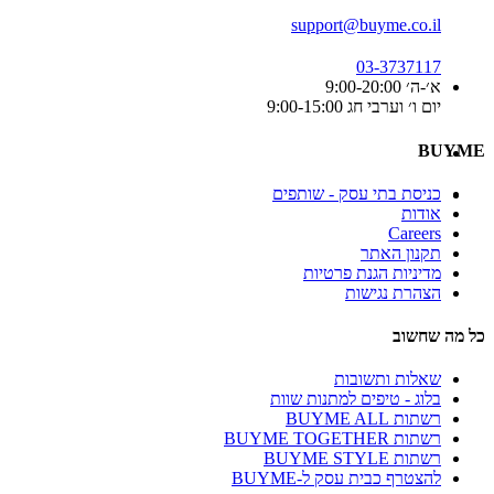
support@buyme.co.il
03-3737117
א׳-ה׳ 9:00-20:00
יום ו׳ וערבי חג 9:00-15:00
BUYME
כניסת בתי עסק - שותפים
אודות
Careers
תקנון האתר
מדיניות הגנת פרטיות
הצהרת נגישות
כל מה שחשוב
שאלות ותשובות
בלוג - טיפים למתנות שוות
רשתות BUYME ALL
רשתות BUYME TOGETHER
רשתות BUYME STYLE
להצטרף כבית עסק ל-BUYME