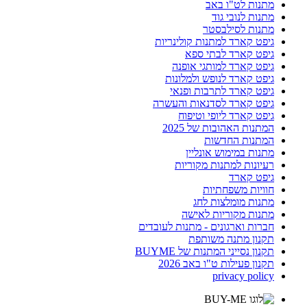
מתנות לט"ו באב
מתנות לנובי גוד
מתנות לסילבסטר
גיפט קארד למתנות קולינריות
גיפט קארד לבתי ספא
גיפט קארד למותגי אופנה
גיפט קארד לנופש ולמלונות
גיפט קארד לתרבות ופנאי
גיפט קארד לסדנאות והעשרה
גיפט קארד ליופי וטיפוח
המתנות האהובות של 2025
המתנות החדשות
מתנות במימוש אונליין
רעיונות למתנות מקוריות
גיפט קארד
חוויות משפחתיות
מתנות מומלצות לחג
מתנות מקוריות לאישה
חברות וארגונים - מתנות לעובדים
תקנון מתנה משותפת
תקנון נסייני המתנות של BUYME
תקנון פעילות ט"ו באב 2026
privacy policy