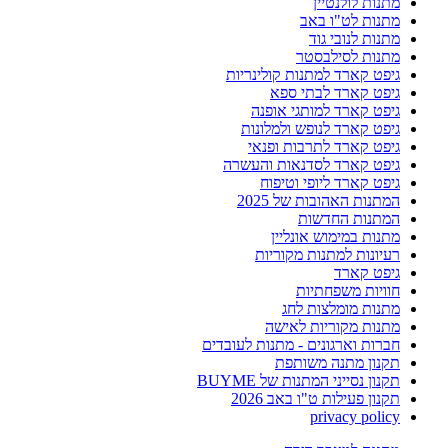
מתנות לולנטיין
מתנות לט"ו באב
מתנות לנובי גוד
מתנות לסילבסטר
גיפט קארד למתנות קולינריות
גיפט קארד לבתי ספא
גיפט קארד למותגי אופנה
גיפט קארד לנופש ולמלונות
גיפט קארד לתרבות ופנאי
גיפט קארד לסדנאות והעשרה
גיפט קארד ליופי וטיפוח
המתנות האהובות של 2025
המתנות החדשות
מתנות במימוש אונליין
רעיונות למתנות מקוריות
גיפט קארד
חוויות משפחתיות
מתנות מומלצות לחג
מתנות מקוריות לאישה
חברות וארגונים - מתנות לעובדים
תקנון מתנה משותפת
תקנון נסייני המתנות של BUYME
תקנון פעילות ט"ו באב 2026
privacy policy