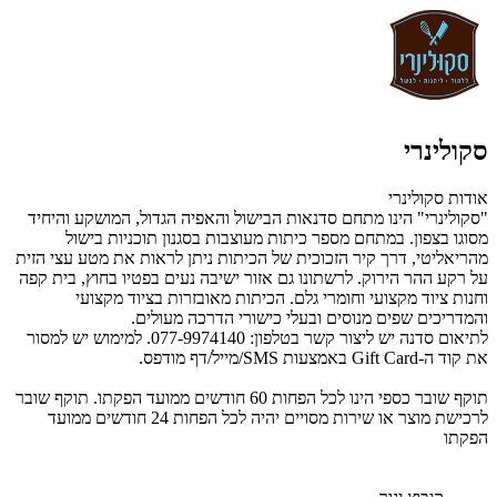
סקולינרי
אודות סקולינרי
"סקולינרי" הינו מתחם סדנאות הבישול והאפיה הגדול, המושקע והיחיד
מסוגו בצפון. במתחם מספר כיתות מעוצבות בסגנון תוכניות בישול
מהריאליטי, דרך קיר הזכוכית של הכיתות ניתן לראות את מטע עצי הזית
על רקע ההר הירוק. לרשתונו גם אזור ישיבה נעים בפטיו בחוץ, בית קפה
וחנות ציוד מקצועי וחומרי גלם. הכיתות מאובזרות בציוד מקצועי
והמדריכים שפים מנוסים ובעלי כישורי הדרכה מעולים.
לתיאום סדנה יש ליצור קשר בטלפון: 077-9974140. למימוש יש למסור
את קוד ה-Gift Card באמצעות SMS/מייל/דף מודפס.
תוקף שובר כספי הינו לכל הפחות 60 חודשים ממועד הפקתו. תוקף שובר
לרכישת מוצר או שירות מסויים יהיה לכל הפחות 24 חודשים ממועד
הפקתו