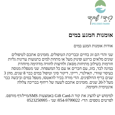
אומנות המגע במים
אודות אומנות המגע במים
שני והדי הם זוג בחיים ובבריכת הטיפולים. מזמינים אתכם לטיפולים
שונים מלאים ברוגע ופינוק מעל או מתחת למים בתנועות עדינות גליות
וזורמות בשילוב מתיחות מסא'ג ולחיצות לחוויה מדהימה מיוחדת
במינה לבד, בזוג, עם חברים או עם כל המשפחה. שני מטפלת מנוסה
בעיסוי שוודי, תאילנדי, רייקי, דיקור סיני וטיפול במים כבר 8 שנים, מהן 3
שנים בריף הדולפינים. הדי מורה בכיר לוואטסו, מטפל במים וביבשה כבר
מעל ל-20 שנים. מזמינים אתכם לשעה של ריחוף בבריכה צלולה
אינטימית וחמימה.
למימוש יש להציג את קוד ה-Gift Card באמצעות SMS/מייל/דף מודפס.
לפרטים נוספים: הדי- 054-9799022/ שני - 0523250995