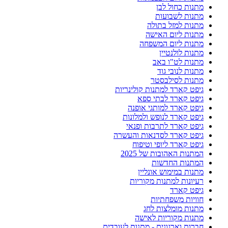
מתנות כחול לבן
מתנות לשבועות
מתנות למזל בתולה
מתנות ליום האישה
מתנות ליום המשפחה
מתנות לולנטיין
מתנות לט"ו באב
מתנות לנובי גוד
מתנות לסילבסטר
גיפט קארד למתנות קולינריות
גיפט קארד לבתי ספא
גיפט קארד למותגי אופנה
גיפט קארד לנופש ולמלונות
גיפט קארד לתרבות ופנאי
גיפט קארד לסדנאות והעשרה
גיפט קארד ליופי וטיפוח
המתנות האהובות של 2025
המתנות החדשות
מתנות במימוש אונליין
רעיונות למתנות מקוריות
גיפט קארד
חוויות משפחתיות
מתנות מומלצות לחג
מתנות מקוריות לאישה
חברות וארגונים - מתנות לעובדים