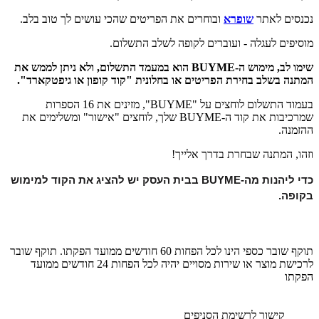
נכנסים לאתר
שופרא
ובוחרים את הפריטים שהכי עושים לך טוב בלב.
מוסיפים לעגלה - ועוברים לקופה לשלב התשלום.
שימו לב, מימוש ה-BUYME הוא במעמד התשלום, ולא ניתן לממש את
המתנה בשלב בחירת הפריטים או בחלונית "קוד קופון או גיפטקארד".
בעמוד התשלום לוחצים על "BUYME", מזינים את 16 הספרות
שמרכיבות את קוד ה-BUYME שלך, לוחצים "אישור" ומשלימים את
ההזמנה.
וזהו, המתנה שבחרת בדרך אלייך!
כדי ליהנות מה-BUYME בבית העסק יש להציג את הקוד למימוש 
בקופה.
תוקף שובר כספי הינו לכל הפחות 60 חודשים ממועד הפקתו. תוקף שובר
לרכישת מוצר או שירות מסויים יהיה לכל הפחות 24 חודשים ממועד
הפקתו
קישור לרשימת הסניפים