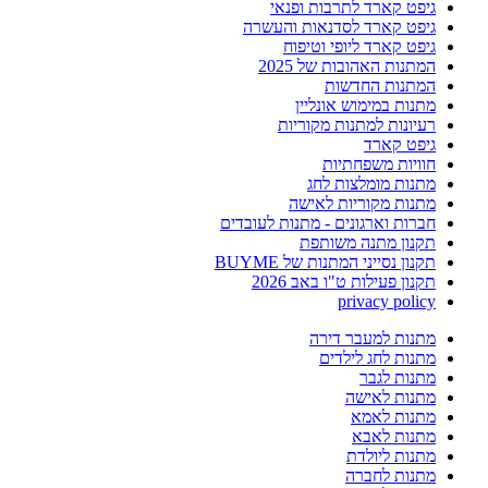
גיפט קארד לתרבות ופנאי
גיפט קארד לסדנאות והעשרה
גיפט קארד ליופי וטיפוח
המתנות האהובות של 2025
המתנות החדשות
מתנות במימוש אונליין
רעיונות למתנות מקוריות
גיפט קארד
חוויות משפחתיות
מתנות מומלצות לחג
מתנות מקוריות לאישה
חברות וארגונים - מתנות לעובדים
תקנון מתנה משותפת
תקנון נסייני המתנות של BUYME
תקנון פעילות ט"ו באב 2026
privacy policy
מתנות למעבר דירה
מתנות לחג לילדים
מתנות לגבר
מתנות לאישה
מתנות לאמא
מתנות לאבא
מתנות ליולדת
מתנות לחברה