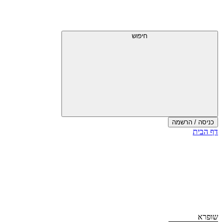
דלג
תפריט
מעל
עליון
תפריט
עליון
חיפוש
כניסה / הרשמה
סוף
דף הבית
אזור
תפריט
עליון
שופרא