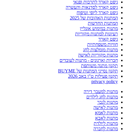
גיפט קארד לתרבות ופנאי
גיפט קארד לסדנאות והעשרה
גיפט קארד ליופי וטיפוח
המתנות האהובות של 2025
המתנות החדשות
מתנות במימוש אונליין
רעיונות למתנות מקוריות
גיפט קארד
חוויות משפחתיות
מתנות מומלצות לחג
מתנות מקוריות לאישה
חברות וארגונים - מתנות לעובדים
תקנון מתנה משותפת
תקנון נסייני המתנות של BUYME
תקנון פעילות ט"ו באב 2026
privacy policy
מתנות למעבר דירה
מתנות לחג לילדים
מתנות לגבר
מתנות לאישה
מתנות לאמא
מתנות לאבא
מתנות ליולדת
מתנות לחברה