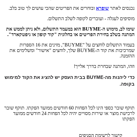
נכנסים לאתר
שופרא
ובוחרים את הפריטים שהכי עושים לך טוב בלב.
מוסיפים לעגלה - ועוברים לקופה לשלב התשלום.
שימו לב, מימוש ה-BUYME הוא במעמד התשלום, ולא ניתן לממש את
המתנה בשלב בחירת הפריטים או בחלונית "קוד קופון או גיפטקארד".
בעמוד התשלום לוחצים על "BUYME", מזינים את 16 הספרות
שמרכיבות את קוד ה-BUYME שלך, לוחצים "אישור" ומשלימים את
ההזמנה.
וזהו, המתנה שבחרת בדרך אלייך!
כדי ליהנות מה-BUYME בבית העסק יש להציג את הקוד למימוש 
בקופה.
תוקף שובר כספי הינו לכל הפחות 60 חודשים ממועד הפקתו. תוקף שובר
לרכישת מוצר או שירות מסויים יהיה לכל הפחות 24 חודשים ממועד
הפקתו
קישור לרשימת הסניפים