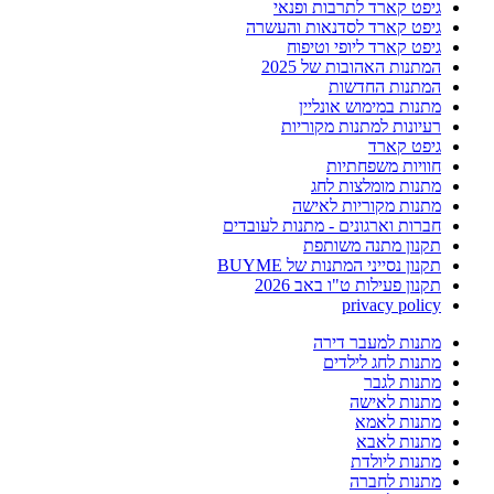
גיפט קארד לתרבות ופנאי
גיפט קארד לסדנאות והעשרה
גיפט קארד ליופי וטיפוח
המתנות האהובות של 2025
המתנות החדשות
מתנות במימוש אונליין
רעיונות למתנות מקוריות
גיפט קארד
חוויות משפחתיות
מתנות מומלצות לחג
מתנות מקוריות לאישה
חברות וארגונים - מתנות לעובדים
תקנון מתנה משותפת
תקנון נסייני המתנות של BUYME
תקנון פעילות ט"ו באב 2026
privacy policy
מתנות למעבר דירה
מתנות לחג לילדים
מתנות לגבר
מתנות לאישה
מתנות לאמא
מתנות לאבא
מתנות ליולדת
מתנות לחברה