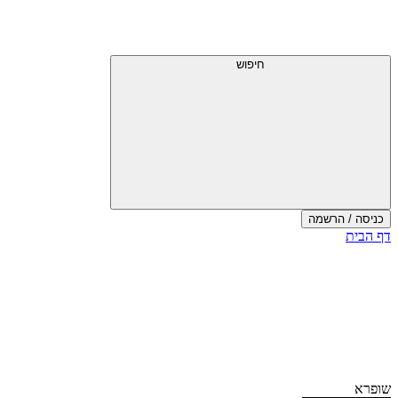
דלג
תפריט
מעל
עליון
תפריט
עליון
חיפוש
כניסה / הרשמה
סוף
דף הבית
אזור
תפריט
עליון
שופרא