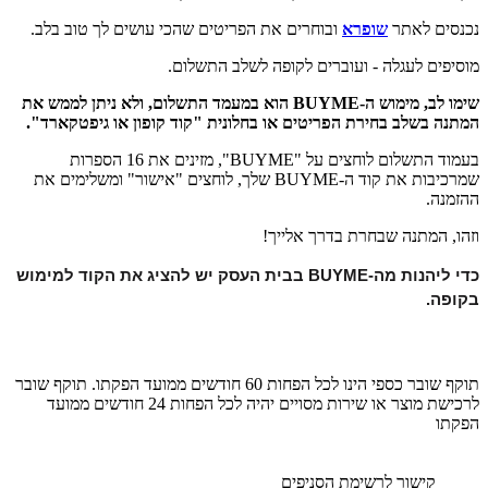
נכנסים לאתר
שופרא
ובוחרים את הפריטים שהכי עושים לך טוב בלב.
מוסיפים לעגלה - ועוברים לקופה לשלב התשלום.
שימו לב, מימוש ה-BUYME הוא במעמד התשלום, ולא ניתן לממש את
המתנה בשלב בחירת הפריטים או בחלונית "קוד קופון או גיפטקארד".
בעמוד התשלום לוחצים על "BUYME", מזינים את 16 הספרות
שמרכיבות את קוד ה-BUYME שלך, לוחצים "אישור" ומשלימים את
ההזמנה.
וזהו, המתנה שבחרת בדרך אלייך!
כדי ליהנות מה-BUYME בבית העסק יש להציג את הקוד למימוש 
בקופה.
תוקף שובר כספי הינו לכל הפחות 60 חודשים ממועד הפקתו. תוקף שובר
לרכישת מוצר או שירות מסויים יהיה לכל הפחות 24 חודשים ממועד
הפקתו
קישור לרשימת הסניפים