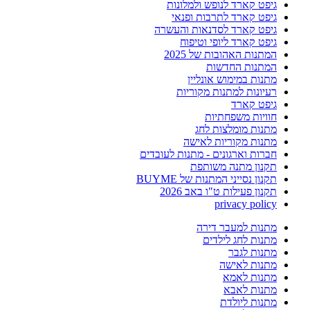
גיפט קארד לנופש ולמלונות
גיפט קארד לתרבות ופנאי
גיפט קארד לסדנאות והעשרה
גיפט קארד ליופי וטיפוח
המתנות האהובות של 2025
המתנות החדשות
מתנות במימוש אונליין
רעיונות למתנות מקוריות
גיפט קארד
חוויות משפחתיות
מתנות מומלצות לחג
מתנות מקוריות לאישה
חברות וארגונים - מתנות לעובדים
תקנון מתנה משותפת
תקנון נסייני המתנות של BUYME
תקנון פעילות ט"ו באב 2026
privacy policy
מתנות למעבר דירה
מתנות לחג לילדים
מתנות לגבר
מתנות לאישה
מתנות לאמא
מתנות לאבא
מתנות ליולדת