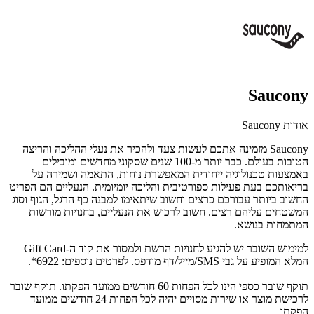
Saucony
אודות Saucony
Saucony מזמינה אתכם לעשות צעד ולהכיר את נעלי ההליכה והריצה
הטובות בעולם. כבר יותר מ-100 שנים שסקוני מחדשים ומובילים
באמצעות טכנולוגיה ייחודית המאפשרת נוחות, התאמה ושמירה על
בריאותכם בעת פעילות ספורטיבית והליכה יומיומית. הנעליים הם הפריט
החשוב ביותר עבורכם כרצים וחשוב שיתאימו למבנה כף הרגל, הגוף וסוג
המשטחים עליהם רצים. חשוב לרכוש את הנעליים, בחנויות מורשות
המתמחות בנושא.
למימוש השובר יש להגיע לחנויות הרשת ולמסור את קוד ה-Gift Card
המלא המופיע על גבי SMS/מייל/דף מודפס. לפרטים נוספים: 6922*.
תוקף שובר כספי הינו לכל הפחות 60 חודשים ממועד הפקתו. תוקף שובר
לרכישת מוצר או שירות מסויים יהיה לכל הפחות 24 חודשים ממועד
הפקתו