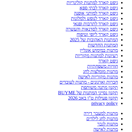
גיפט קארד למתנות קולינריות
גיפט קארד לבתי ספא
גיפט קארד למותגי אופנה
גיפט קארד לנופש ולמלונות
גיפט קארד לתרבות ופנאי
גיפט קארד לסדנאות והעשרה
גיפט קארד ליופי וטיפוח
המתנות האהובות של 2025
המתנות החדשות
מתנות במימוש אונליין
רעיונות למתנות מקוריות
גיפט קארד
חוויות משפחתיות
מתנות מומלצות לחג
מתנות מקוריות לאישה
חברות וארגונים - מתנות לעובדים
תקנון מתנה משותפת
תקנון נסייני המתנות של BUYME
תקנון פעילות ט"ו באב 2026
privacy policy
מתנות למעבר דירה
מתנות לחג לילדים
מתנות לגבר
מתנות לאישה