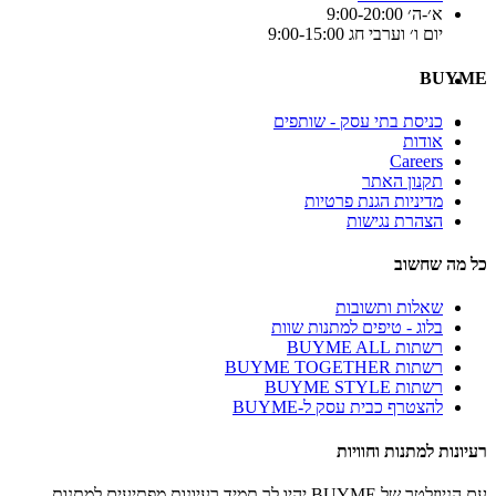
א׳-ה׳ 9:00-20:00
יום ו׳ וערבי חג 9:00-15:00
BUYME
כניסת בתי עסק - שותפים
אודות
Careers
תקנון האתר
מדיניות הגנת פרטיות
הצהרת נגישות
כל מה שחשוב
שאלות ותשובות
בלוג - טיפים למתנות שוות
רשתות BUYME ALL
רשתות BUYME TOGETHER
רשתות BUYME STYLE
להצטרף כבית עסק ל-BUYME
רעיונות למתנות וחוויות
עם הניוזלטר של BUYME יהיו לך תמיד רעיונות מפתיעים למתנות