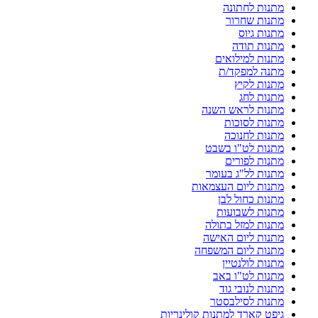
מתנות לחתונה
מתנות שחרור
מתנות גיוס
מתנות תודה
מתנות למילואים
מתנה למפקד/ת
מתנות לקיץ
מתנות לחג
מתנות לראש השנה
מתנות לסוכות
מתנות לחנוכה
מתנות לט"ו בשבט
מתנות לפורים
מתנות לל"ג בעומר
מתנות ליום העצמאות
מתנות כחול לבן
מתנות לשבועות
מתנות למזל בתולה
מתנות ליום האישה
מתנות ליום המשפחה
מתנות לולנטיין
מתנות לט"ו באב
מתנות לנובי גוד
מתנות לסילבסטר
גיפט קארד למתנות קולינריות