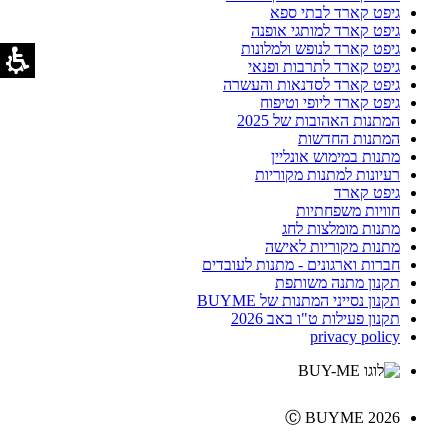
גיפט קארד לבתי ספא
גיפט קארד למותגי אופנה
גיפט קארד לנופש ולמלונות
גיפט קארד לתרבות ופנאי
גיפט קארד לסדנאות והעשרה
גיפט קארד ליופי וטיפוח
המתנות האהובות של 2025
המתנות החדשות
מתנות במימוש אונליין
רעיונות למתנות מקוריות
גיפט קארד
חוויות משפחתיות
מתנות מומלצות לחג
מתנות מקוריות לאישה
חברות וארגונים - מתנות לעובדים
תקנון מתנה משותפת
תקנון נסייני המתנות של BUYME
תקנון פעילות ט"ו באב 2026
privacy policy
Ⓒ BUYME 2026