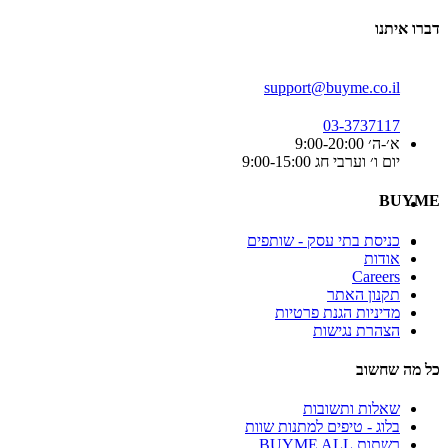
דברו איתנו
support@buyme.co.il
03-3737117
א׳-ה׳ 9:00-20:00
יום ו׳ וערבי חג 9:00-15:00
BUYME
כניסת בתי עסק - שותפים
אודות
Careers
תקנון האתר
מדיניות הגנת פרטיות
הצהרת נגישות
כל מה שחשוב
שאלות ותשובות
בלוג - טיפים למתנות שוות
רשתות BUYME ALL