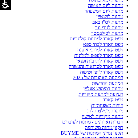
מתנות ליום האישה
מתנות ליום המשפחה
מתנות לולנטיין
מתנות לט"ו באב
מתנות לנובי גוד
מתנות לסילבסטר
גיפט קארד למתנות קולינריות
גיפט קארד לבתי ספא
גיפט קארד למותגי אופנה
גיפט קארד לנופש ולמלונות
גיפט קארד לתרבות ופנאי
גיפט קארד לסדנאות והעשרה
גיפט קארד ליופי וטיפוח
המתנות האהובות של 2025
המתנות החדשות
מתנות במימוש אונליין
רעיונות למתנות מקוריות
גיפט קארד
חוויות משפחתיות
מתנות מומלצות לחג
מתנות מקוריות לאישה
חברות וארגונים - מתנות לעובדים
תקנון מתנה משותפת
תקנון נסייני המתנות של BUYME