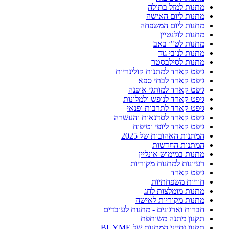
מתנות למזל בתולה
מתנות ליום האישה
מתנות ליום המשפחה
מתנות לולנטיין
מתנות לט"ו באב
מתנות לנובי גוד
מתנות לסילבסטר
גיפט קארד למתנות קולינריות
גיפט קארד לבתי ספא
גיפט קארד למותגי אופנה
גיפט קארד לנופש ולמלונות
גיפט קארד לתרבות ופנאי
גיפט קארד לסדנאות והעשרה
גיפט קארד ליופי וטיפוח
המתנות האהובות של 2025
המתנות החדשות
מתנות במימוש אונליין
רעיונות למתנות מקוריות
גיפט קארד
חוויות משפחתיות
מתנות מומלצות לחג
מתנות מקוריות לאישה
חברות וארגונים - מתנות לעובדים
תקנון מתנה משותפת
תקנון נסייני המתנות של BUYME