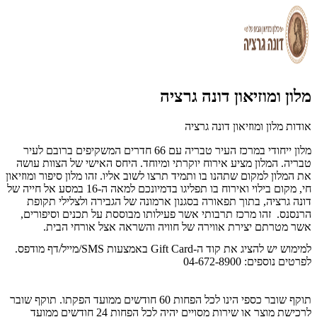
מלון ומוזיאון דונה גרציה
אודות מלון ומוזיאון דונה גרציה
מלון ייחודי במרכז העיר טבריה עם 66 חדרים המשקיפים ברובם לעיר
טבריה. המלון מציע אירוח יוקרתי ומיוחד. היחס האישי של הצוות עושה
את המלון למקום שתהנו בו ותמיד תרצו לשוב אליו. זהו מלון סיפור ומוזיאון
חי, מקום בילוי ואירוח בו תפליגו בדמיונכם למאה ה-16 במסע אל חייה של
דונה גרציה, בתוך תפאורה בסגנון ארמונה של הגבירה ולצלילי תקופת
הרנסנס. זהו מרכז תרבותי אשר פעילותו מבוססת על תכנים וסיפורים,
אשר מטרתם יצירת אווירה של חוויה והשראה אצל אורחי הבית.
למימוש יש להציג את קוד ה-Gift Card באמצעות SMS/מייל/דף מודפס.
לפרטים נוספים: 04-672-8900
תוקף שובר כספי הינו לכל הפחות 60 חודשים ממועד הפקתו. תוקף שובר
לרכישת מוצר או שירות מסויים יהיה לכל הפחות 24 חודשים ממועד